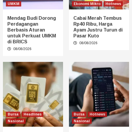
UMKM
Ekonomi Mikro
Hotnews
Mendag Budi Dorong
Cabai Merah Tembus
Perdagangan
Rp40 Ribu, Harga
Berbasis Aturan
Ayam Justru Turun di
untuk Perkuat UMKM
Pasar Kuto
di BRICS
08/08/2026
08/08/2026
Bursa
Headlines
Bursa
Hotnews
Nasional
Nasional