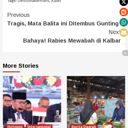
Tags:
Dinsosnakertrans
,
Kadis
Previous
Tragis, Mata Balita ini Ditembus Gunting
Next
Bahaya! Rabies Mewabah di Kalbar
More Stories
Hotnews
Internasional
Berita Daerah