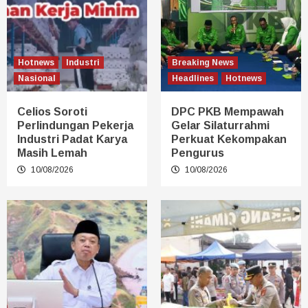
Hotnews
Industri
Breaking News
Nasional
Headlines
Hotnews
Celios Soroti
DPC PKB Mempawah
Perlindungan Pekerja
Gelar Silaturrahmi
Industri Padat Karya
Perkuat Kekompakan
Masih Lemah
Pengurus
10/08/2026
10/08/2026