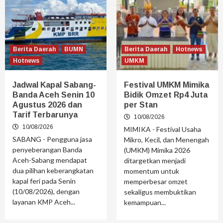
Berita Daerah
BUMN
Berita Daerah
Hotnews
Hotnews
UMKM
Jadwal Kapal Sabang-
Festival UMKM Mimika
Banda Aceh Senin 10
Bidik Omzet Rp4 Juta
Agustus 2026 dan
per Stan
Tarif Terbarunya
10/08/2026
10/08/2026
MIMIKA - Festival Usaha
SABANG - Pengguna jasa
Mikro, Kecil, dan Menengah
penyeberangan Banda
(UMKM) Mimika 2026
Aceh-Sabang mendapat
ditargetkan menjadi
dua pilihan keberangkatan
momentum untuk
kapal feri pada Senin
memperbesar omzet
(10/08/2026), dengan
sekaligus membuktikan
layanan KMP Aceh...
kemampuan...