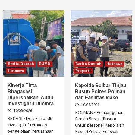
Berita Daerah
BUMD
Berita Daerah
Hotnews
Hotnews
Properti
Kinerja Tirta
Kapolda Sulbar Tinjau
Bhagasasi
Rusun Polres Polman
Dipersoalkan, Audit
dan Fasilitas Mako
Investigatif Diminta
10/08/2026
10/08/2026
POLMAN - Pembangunan
BEKASI - Desakan audit
Rumah Susun (Rusun)
investigatif terhadap
untuk personel Kepolisian
pengelolaan Perusahaan
Resor (Polres) Polewali