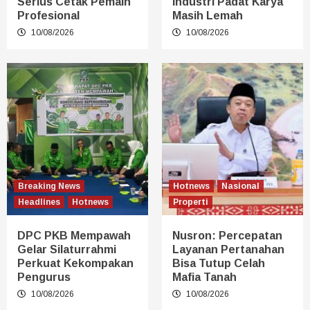
Serius Cetak Pemain
Industri Padat Karya
Profesional
Masih Lemah
10/08/2026
10/08/2026
Breaking News
Hotnews
Nasional
Headlines
Hotnews
Properti
DPC PKB Mempawah
Nusron: Percepatan
Gelar Silaturrahmi
Layanan Pertanahan
Perkuat Kekompakan
Bisa Tutup Celah
Pengurus
Mafia Tanah
10/08/2026
10/08/2026