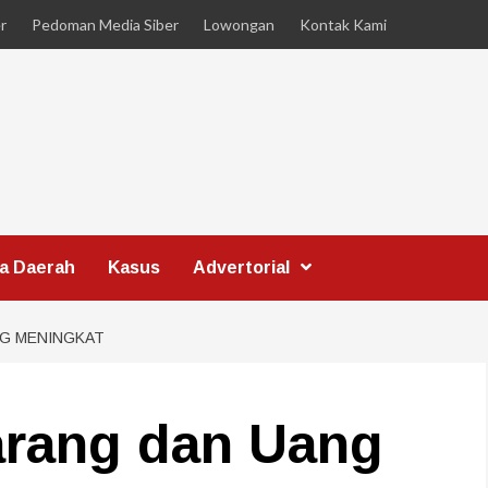
r
Pedoman Media Siber
Lowongan
Kontak Kami
ta Daerah
Kasus
Advertorial
NG MENINGKAT
arang dan Uang