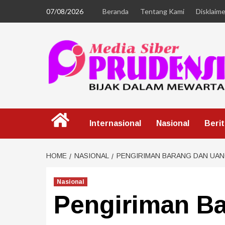
07/08/2026
Beranda
Tentang Kami
Disklaime
Internasional
Nasional
Beri
HOME
NASIONAL
PENGIRIMAN BARANG DAN UA
Nasional
Pengiriman B