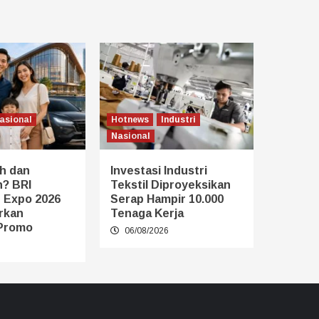
asional
Hotnews
Industri
Nasional
h dan
Investasi Industri
? BRI
Tekstil Diproyeksikan
 Expo 2026
Serap Hampir 10.000
rkan
Tenaga Kerja
Promo
06/08/2026
6