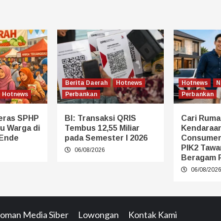
Berita Daerah
Hotnews
Hotnews
N
Hotnews
Perbankan
Perbankan
eras SPHP
BI: Transaksi QRIS
Cari Ruma
u Warga di
Tembus 12,55 Miliar
Kendaraan
 Ende
pada Semester I 2026
Consumer
PIK2 Tawa
06/08/2026
Beragam 
06/08/202
oman Media Siber
Lowongan
Kontak Kami