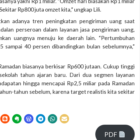
asanya yakni Rp1 miliar. “Omzet hari biasakan Rp1 miliar
Sekitar Rp800 juta omzet kita,” ungkap Lili.
tkan adanya tren peningkatan pengiriman uang saat
dalan perseroan dalam layanan jasa pengiriman uang,
imkan uangnya menuju ke daerah lain. “Pertumbuhan
35 sampai 40 persen dibandingkan bulan sebelumnya,”
Ramadan biasanya berkisar Rp600 jutaan. Cukup tinggi
ekolah tahun ajaran baru. Dari dua segmen layanan
endapatan hingga mencapai Rp2,5 miliar pada Ramadan
tahun-tahun sebelum, karena target realistis kita sekitar
PDF