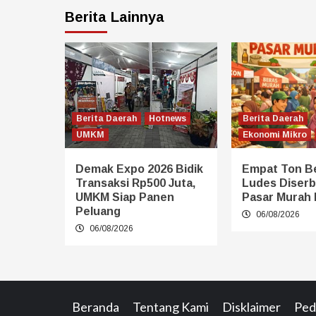
Berita Lainnya
Berita Daerah
Hotnews
Berita Daerah
UMKM
Ekonomi Mikro
Demak Expo 2026 Bidik
Empat Ton B
Transaksi Rp500 Juta,
Ludes Diserb
UMKM Siap Panen
Pasar Murah
Peluang
06/08/2026
06/08/2026
Beranda
Tentang Kami
Disklaimer
Ped