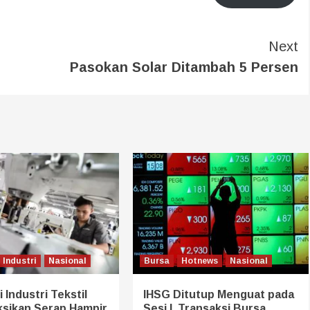
Next
Pasokan Solar Ditambah 5 Persen
Industri
Nasional
Bursa
Hotnews
Nasional
 Industri Tekstil
IHSG Ditutup Menguat pada
ksikan Serap Hampir
Sesi I, Transaksi Bursa