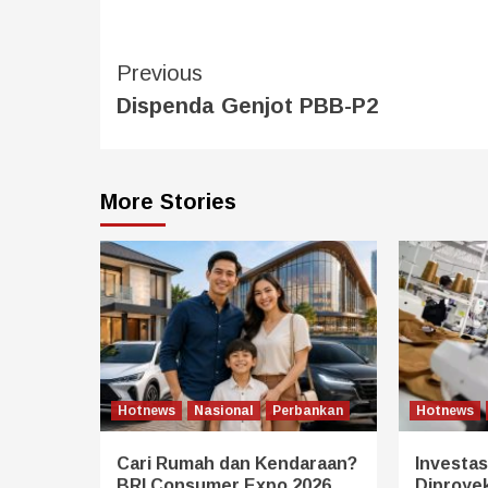
Previous
Dispenda Genjot PBB-P2
More Stories
Hotnews
Nasional
Perbankan
Hotnews
Cari Rumah dan Kendaraan?
Investasi
BRI Consumer Expo 2026
Diproye