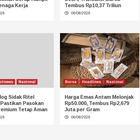
enaga Kerja
Tembus Rp10,37 Triliun
026
06/08/2026
otnews
Nasional
Bursa
Headlines
Nasional
log Sidak Ritel
Harga Emas Antam Melonjak
 Pastikan Pasokan
Rp50.000, Tembus Rp2,679
remium Tetap Aman
Juta per Gram
026
06/08/2026