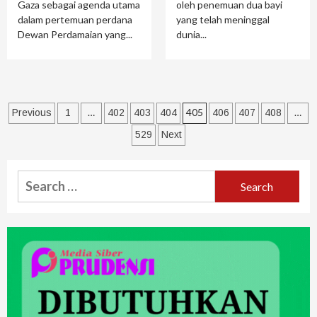
Gaza sebagai agenda utama
oleh penemuan dua bayi
dalam pertemuan perdana
yang telah meninggal
Dewan Perdamaian yang...
dunia...
…
405
…
Previous
1
402
403
404
406
407
408
529
Next