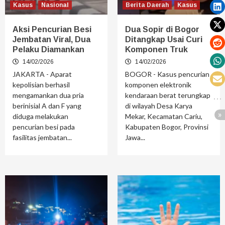
Kasus
Nasional
Berita Daerah
Kasus
Aksi Pencurian Besi
Dua Sopir di Bogor
Jembatan Viral, Dua
Ditangkap Usai Curi
Pelaku Diamankan
Komponen Truk
14/02/2026
14/02/2026
JAKARTA - Aparat
BOGOR - Kasus pencurian
kepolisian berhasil
komponen elektronik
mengamankan dua pria
kendaraan berat terungkap
berinisial A dan F yang
di wilayah Desa Karya
diduga melakukan
Mekar, Kecamatan Cariu,
pencurian besi pada
Kabupaten Bogor, Provinsi
fasilitas jembatan...
Jawa...