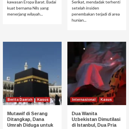
kawasan Eropa Barat. Badai
Serikat, mendadak terhenti
kuat bernama Nils yang
setelah insiden
menerjang wilayah...
penembakan terjadi di area
hunian...
Berita Daerah
Kasus
Internasional
Kasus
Mutawif di Serang
Dua Wanita
Ditangkap, Dana
Uzbekistan Dimutilasi
Umrah Diduga untuk
di Istanbul, Dua Pria