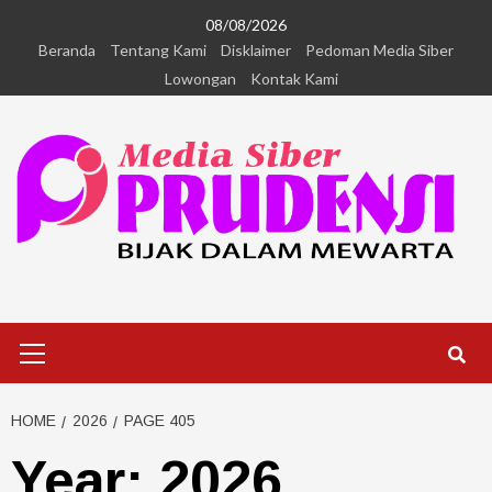
08/08/2026
Beranda
Tentang Kami
Disklaimer
Pedoman Media Siber
Lowongan
Kontak Kami
HOME
2026
PAGE 405
Year:
2026