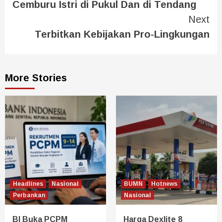
Cemburu Istri di Pukul Dan di Tendang
Next
Terbitkan Kebijakan Pro-Lingkungan
More Stories
Headlines
Nasional
BUMN
Hotnews
Perbankan
Nasional
BI Buka PCPM
Harga Dexlite 8