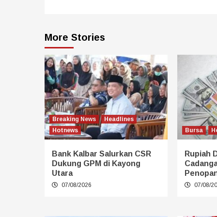
More Stories
Breaking News
Headlines
Hotnews
Bursa
H
Bank Kalbar Salurkan CSR
Rupiah 
Dukung GPM di Kayong
Cadangan
Utara
Penopa
07/08/2026
07/08/2