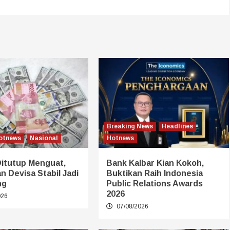
Breaking News
Headlines
otnews
Nasional
Hotnews
Ditutup Menguat,
Bank Kalbar Kian Kokoh,
 Devisa Stabil Jadi
Buktikan Raih Indonesia
ng
Public Relations Awards
2026
026
07/08/2026