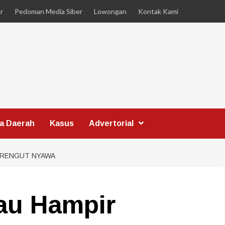
r
Pedoman Media Siber
Lowongan
Kontak Kami
ta Daerah
Kasus
Advertorial
ERENGUT NYAWA
au Hampir