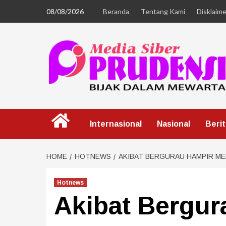
08/08/2026
Beranda
Tentang Kami
Disklaime
Internasional
Nasional
Beri
HOME
HOTNEWS
AKIBAT BERGURAU HAMPIR M
Hotnews
Akibat Bergur