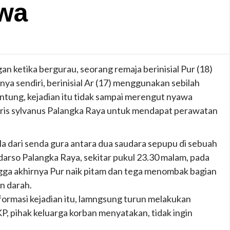
wa
an ketika bergurau, seorang remaja berinisial Pur (18)
ya sendiri, berinisial Ar (17) menggunakan sebilah
untung, kejadian itu tidak sampai merengut nyawa
doris sylvanus Palangka Raya untuk mendapat perawatan
la dari senda gura antara dua saudara sepupu di sebuah
darso Palangka Raya, sekitar pukul 23.30 malam, pada
ngga akhirnya Pur naik pitam dan tega menombak bagian
n darah.
formasi kejadian itu, lamngsung turun melakukan
P, pihak keluarga korban menyatakan, tidak ingin