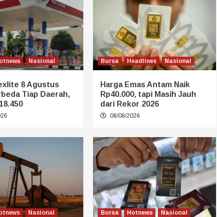
otnews
Nasional
Bursa
Headlines
Nasional
xlite 8 Agustus
Harga Emas Antam Naik
rbeda Tiap Daerah,
Rp40.000, tapi Masih Jauh
18.450
dari Rekor 2026
026
08/08/2026
otnews
Nasional
Bursa
Hotnews
Nasional