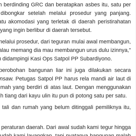
n berdinding GRC dan beratapkan asbes itu, satu per
 dibongkar setelah melalui prosedur yang panjang.
tu akomodasi yang terletak di daerah peristirahatan
ang ingin berlibur di daerah tersebut.
melalui prosedur, dari teguran mulai awal membangun,
 kalau memang dia mau membangun urus dulu izinnya,”
 didampingi Kasi Ops Satpol PP Subardiyono.
erobohan bangunan liar ini juga dilakukan secara
insaw.
Petugas Satpol PP harus rela mandi air laut di
umah yang berdiri di atas laut. Dengan menggunakan
uh tiang dari kayu ulin itu pun di potong satu per satu.
ali dan rumah yang belum ditinggali pemiliknya itu,
peraturan daerah. Dari awal sudah kami tegur hingga
 sudah kami layangkan, tapi nyatanya bangunan malah