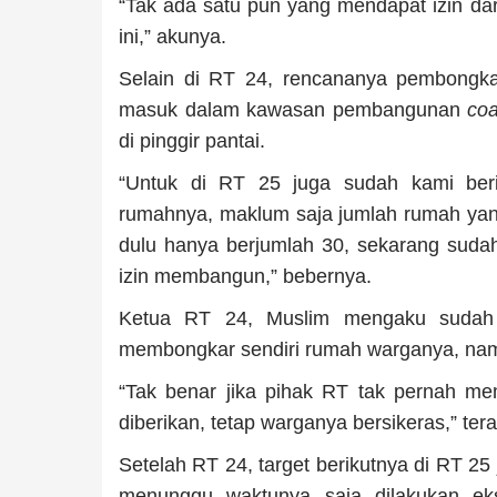
“Tak ada satu pun yang mendapat izin dar
ini,” akunya.
Selain di RT 24, rencananya pembongka
masuk dalam kawasan pembangunan
coa
di pinggir pantai.
“Untuk di RT 25 juga sudah kami beri
rumahnya, maklum saja jumlah rumah yang 
dulu hanya berjumlah 30, sekarang sud
izin membangun,” bebernya.
Ketua RT 24, Muslim mengaku sudah 
membongkar sendiri rumah warganya, namu
“Tak benar jika pihak RT tak pernah me
diberikan, tetap warganya bersikeras,” ter
Setelah RT 24, target berikutnya di RT 2
menunggu waktunya saja dilakukan ek