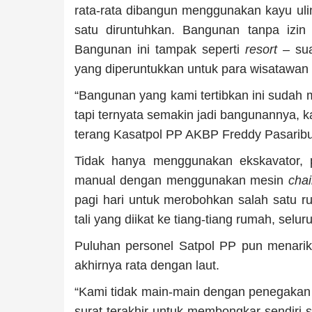
rata-rata dibangun menggunakan kayu uli
satu diruntuhkan. Bangunan tanpa izin
Bangunan ini tampak seperti
resort –
sua
yang diperuntukkan untuk para wisatawan y
“Bangunan yang kami tertibkan ini sudah 
tapi ternyata semakin jadi bangunannya,
terang Kasatpol PP AKBP Freddy Pasaribu
Tidak hanya menggunakan ekskavator, p
manual dengan menggunakan mesin
cha
pagi hari untuk merobohkan salah satu r
tali yang diikat ke tiang-tiang rumah, selur
Puluhan personel Satpol PP pun menarik t
akhirnya rata dengan laut.
“Kami tidak main-main dengan penegakan 
surat terakhir untuk membongkar sendiri