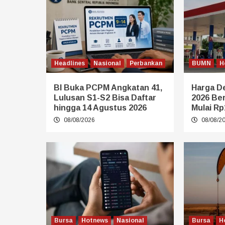
Headlines
Nasional
Perbankan
BUMN
H
BI Buka PCPM Angkatan 41,
Harga De
Lulusan S1-S2 Bisa Daftar
2026 Be
hingga 14 Agustus 2026
Mulai Rp
08/08/2026
08/08/2
Bursa
Hotnews
Nasional
Bursa
H