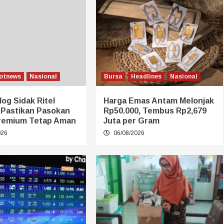
otnews
Nasional
Bursa
Headlines
Nasional
log Sidak Ritel
Harga Emas Antam Melonjak
 Pastikan Pasokan
Rp50.000, Tembus Rp2,679
remium Tetap Aman
Juta per Gram
026
06/08/2026