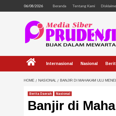
06/08/2026
Beranda
Tentang Kami
Disklaime
Internasional
Nasional
Beri
HOME
NASIONAL
BANJIR DI MAHAKAM ULU MENE
Berita Daerah
Nasional
Banjir di Mah