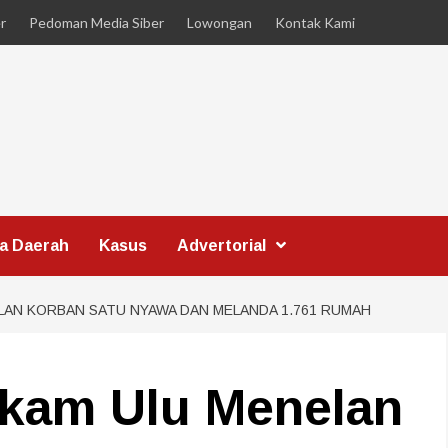
r
Pedoman Media Siber
Lowongan
Kontak Kami
ta Daerah
Kasus
Advertorial
LAN KORBAN SATU NYAWA DAN MELANDA 1.761 RUMAH
akam Ulu Menelan