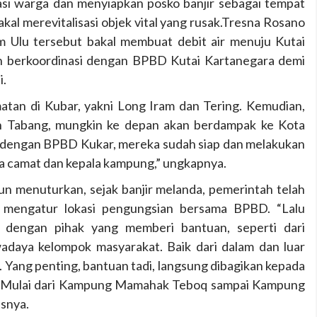
si warga dan menyiapkan posko banjir sebagai tempat
kal merevitalisasi objek vital yang rusak.Tresna Rosano
 Ulu tersebut bakal membuat debit air menuju Kutai
h berkoordinasi dengan BPBD Kutai Kartanegara demi
i.
atan di Kubar, yakni Long Iram dan Tering. Kemudian,
ah Tabang, mungkin ke depan akan berdampak ke Kota
 dengan BPBD Kukar, mereka sudah siap dan melakukan
a camat dan kepala kampung,” ungkapnya.
n menuturkan, sejak banjir melanda, pemerintah telah
a mengatur lokasi pengungsian bersama BPBD. “Lalu
si dengan pihak yang memberi bantuan, seperti dari
wadaya kelompok masyarakat. Baik dari dalam dan luar
 Yang penting, bantuan tadi, langsung dibagikan kepada
. Mulai dari Kampung Mamahak Teboq sampai Kampung
asnya.