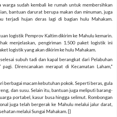
pa warga sudah kembali ke rumah untuk membersihkan
sian, bantuan darurat berupa makan dan minuman, juga
au terjadi hujan deras lagi di bagian hulu Mahakam.
tuan logistik Pemprov Kaltim dikirim ke Mahulu kemarin.
k menjelaskan, pengiriman 1.500 paket logistik ini
aket logistik yang akan dikirim ke hulu Mahakam.
elesai subuh tadi dan kapal berangkat dari Pelabuhan
 7 pagi. Direncanakan merapat di Kecamatan Laham,”
dari berbagai macam kebutuhan pokok. Seperti beras, gula
eng, dan susu. Selain itu, bantuan juga meliputi barang-
uarga portabel, kasur busa hingga selimut. Rombongan
l juga telah bergerak ke Mahulu melalui jalur darat,
esehatan melalui Sungai Mahakam. []