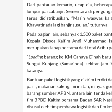
Dari pantauan kemarin, ucap dia, bebera
lumpur pascabanjir. Sementara di pengung
terus didistribusikan. “Masih waswas kal
Khawatir ada lagi banjir susulan,” tuturnya.
Pada bagian lain, sebanyak 1.500 paket ban
Kepala Dissos Kaltim Andi Muhammad Isha
merupakan tahap pertama dari total 6 ribu p
“
Loading
barang ke KM Cahaya Dinah baru s
Sungai Kunjang (Samarinda) sekitar jam
katanya.
Bantuan paket logistik yang dikirim terdiri 
pasir, makanan kaleng, mi instan, minyak gor
barang sumber APBN, antara lain tenda kel
tim BPBD Kaltim bersama Badan SAR Nasiona
disusul oleh tim pembawa logistik dan tim k