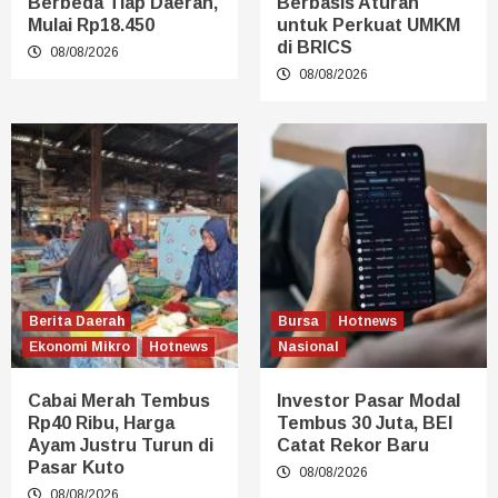
Berbeda Tiap Daerah,
Berbasis Aturan
Mulai Rp18.450
untuk Perkuat UMKM
di BRICS
08/08/2026
08/08/2026
Berita Daerah
Bursa
Hotnews
Ekonomi Mikro
Hotnews
Nasional
Cabai Merah Tembus
Investor Pasar Modal
Rp40 Ribu, Harga
Tembus 30 Juta, BEI
Ayam Justru Turun di
Catat Rekor Baru
Pasar Kuto
08/08/2026
08/08/2026