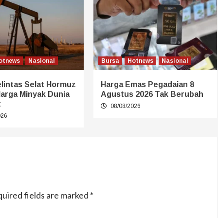
otnews
Nasional
Bursa
Hotnews
Nasional
lintas Selat Hormuz
Harga Emas Pegadaian 8
Harga Minyak Dunia
Agustus 2026 Tak Berubah
t
08/08/2026
026
uired fields are marked
*