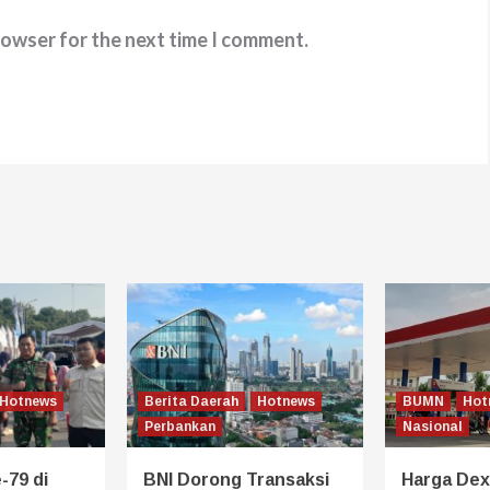
rowser for the next time I comment.
Hotnews
Berita Daerah
Hotnews
BUMN
Hot
Perbankan
Nasional
-79 di
BNI Dorong Transaksi
Harga Dexl