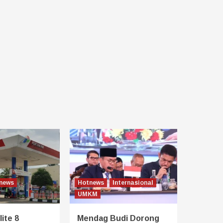
news
Hotnews
Internasional
UMKM
ite 8
Mendag Budi Dorong