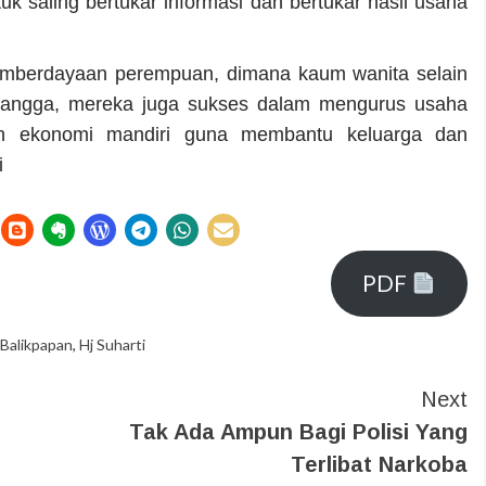
k saling bertukar informasi dan bertukar hasil usaha
 pemberdayaan perempuan, dimana kaum wanita selain
angga, mereka juga sukses dalam mengurus usaha
 ekonomi mandiri guna membantu keluarga dan
i
PDF
alikpapan
,
Hj Suharti
Next
Tak Ada Ampun Bagi Polisi Yang
Terlibat Narkoba