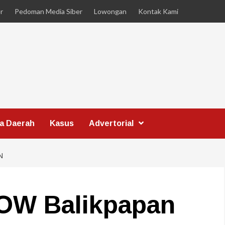
r
Pedoman Media Siber
Lowongan
Kontak Kami
ta Daerah
Kasus
Advertorial
N
GOW Balikpapan