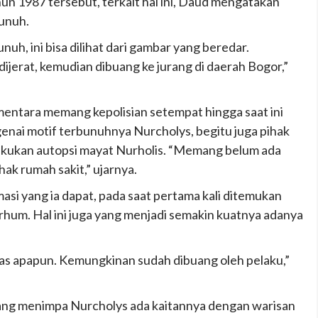
ahun 1987 tersebut, terkait hal ini, Daud mengatakan
unuh.
h, ini bisa dilihat dari gambar yang beredar.
dijerat, kemudian dibuang ke jurang di daerah Bogor,”
ntara memang kepolisian setempat hingga saat ini
nai motif terbunuhnya Nurcholys, begitu juga pihak
lakukan autopsi mayat Nurholis. “Memang belum ada
ak rumah sakit,” ujarnya.
asi yang ia dapat, pada saat pertama kali ditemukan
arhum. Hal ini juga yang menjadi semakin kuatnya adanya
itas apapun. Kemungkinan sudah dibuang oleh pelaku,”
g menimpa Nurcholys ada kaitannya dengan warisan