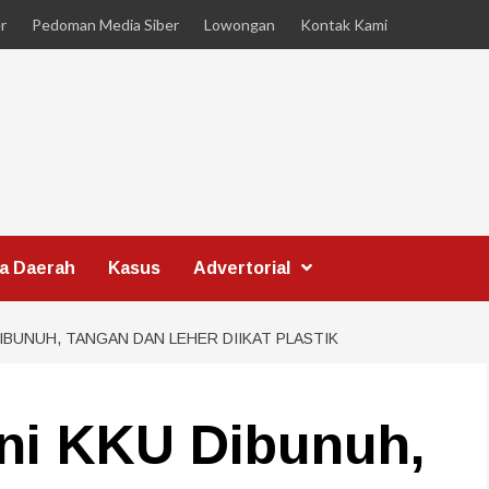
r
Pedoman Media Siber
Lowongan
Kontak Kami
ta Daerah
Kasus
Advertorial
IBUNUH, TANGAN DAN LEHER DIIKAT PLASTIK
ni KKU Dibunuh,