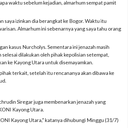
erapa waktu sebelum kejadian, almarhum sempat pamit
an saya izinkan dia berangkat ke Bogor. Waktu itu
arisan. Almarhum ini sebenarnya yang saya tahu orang
 kasus Nurcholys. Sementara ini jenazah masih
selesai dilakukan oleh pihak kepolisian setempat,
gkan ke Kayong Utara untuk disemayamkan.
ihak terkait, setelah itu rencananya akan dibawa ke
ud.
chrudin Siregar juga membenarkan jenazah yang
KONI Kayong Utara.
ONI Kayong Utara,” katanya dihubungi Minggu (31/7)