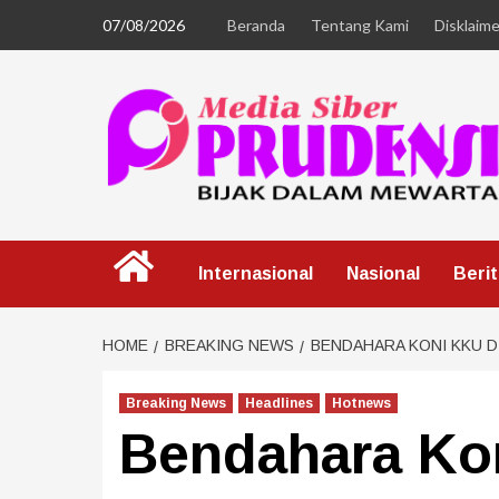
07/08/2026
Beranda
Tentang Kami
Disklaime
Internasional
Nasional
Beri
HOME
BREAKING NEWS
BENDAHARA KONI KKU D
Breaking News
Headlines
Hotnews
Bendahara Ko