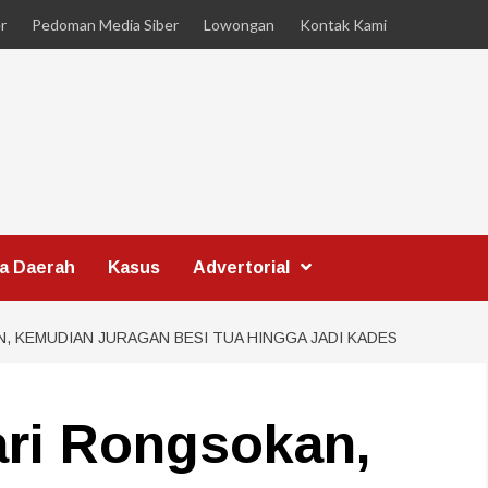
r
Pedoman Media Siber
Lowongan
Kontak Kami
ta Daerah
Kasus
Advertorial
 KEMUDIAN JURAGAN BESI TUA HINGGA JADI KADES
ri Rongsokan,