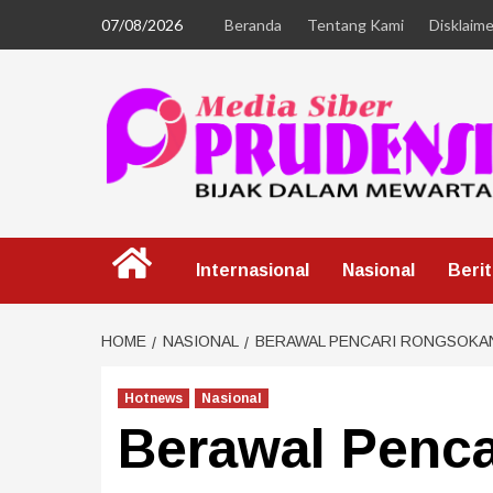
07/08/2026
Beranda
Tentang Kami
Disklaime
Internasional
Nasional
Beri
HOME
NASIONAL
BERAWAL PENCARI RONGSOKAN,
Hotnews
Nasional
Berawal Penca