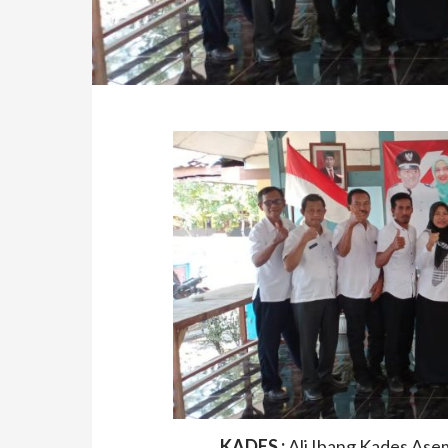
KADES :
Ali Ibang Kades As