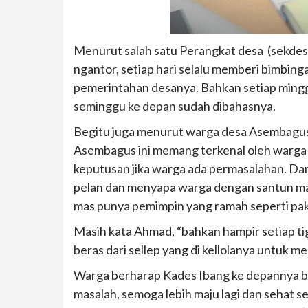
Menurut salah satu Perangkat desa (sekdes) R
ngantor, setiap hari selalu memberi bimbing
pemerintahan desanya. Bahkan setiap ming
seminggu ke depan sudah dibahasnya.
Begitu juga menurut warga desa Asembagus
Asembagus ini memang terkenal oleh warga s
keputusan jika warga ada permasalahan. Dan 
pelan dan menyapa warga dengan santun ma
mas punya pemimpin yang ramah seperti pak
Masih kata Ahmad, “bahkan hampir setiap t
beras dari sellep yang di kellolanya untuk m
Warga berharap Kades Ibang ke depannya bis
masalah, semoga lebih maju lagi dan sehat se