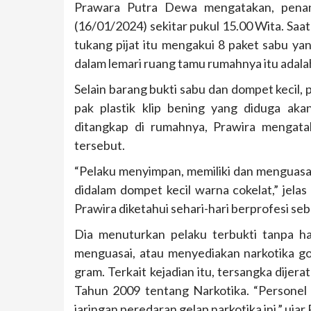
Prawara Putra Dewa mengatakan, penang
(16/01/2024) sekitar pukul 15.00 Wita. Saat
tukang pijat itu mengakui 8 paket sabu ya
dalam lemari ruang tamu rumahnya itu adala
Selain barang bukti sabu dan dompet kecil, 
pak plastik klip bening yang diduga a
ditangkap di rumahnya, Prawira mengata
tersebut.
“Pelaku menyimpan, memiliki dan menguasa
didalam dompet kecil warna cokelat,” jelas
Prawira diketahui sehari-hari berprofesi seb
Dia menuturkan pelaku terbukti tanpa h
menguasai, atau menyediakan narkotika go
gram. Terkait kejadian itu, tersangka dij
Tahun 2009 tentang Narkotika. “Person
jaringan peredaran gelap narkotika ini,” ujar