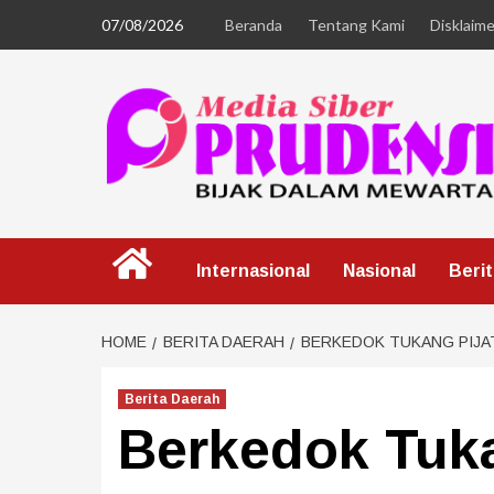
07/08/2026
Beranda
Tentang Kami
Disklaime
Internasional
Nasional
Beri
HOME
BERITA DAERAH
BERKEDOK TUKANG PIJAT
Berita Daerah
Berkedok Tuka