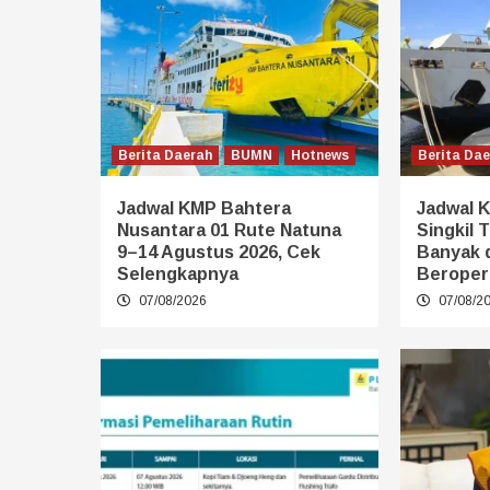
Berita Daerah
BUMN
Hotnews
Berita Da
Jadwal KMP Bahtera
Jadwal K
Nusantara 01 Rute Natuna
Singkil 
9–14 Agustus 2026, Cek
Banyak 
Selengkapnya
Beroper
07/08/2026
07/08/2