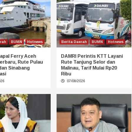
erah
BUMN
Hotnews
Berita Daerah
BUMN
Hotnews
apal Ferry Aceh
DAMRI Perintis KTT Layani
Terbaru, Rute Pulau
Rute Tanjung Selor dan
dan Sinabang
Malinau, Tarif Mulai Rp20
asi
Ribu
026
07/08/2026