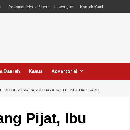
r
Pedoman Media Siber
Lowongan
Kontak Kami
ta Daerah
Kasus
Advertorial
, IBU BERUSIA PARUH BAYA JADI PENGEDAR SABU
ng Pijat, Ibu