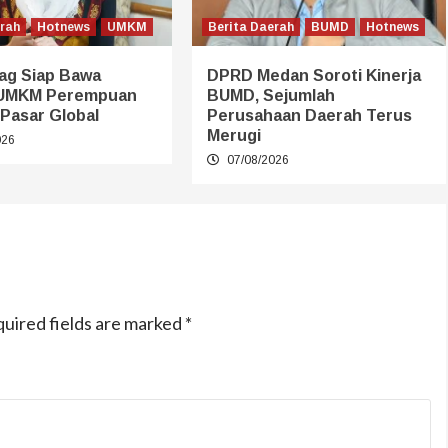
erah
Hotnews
UMKM
Berita Daerah
BUMD
Hotnews
g Siap Bawa
DPRD Medan Soroti Kinerja
 UMKM Perempuan
BUMD, Sejumlah
Pasar Global
Perusahaan Daerah Terus
Merugi
026
07/08/2026
uired fields are marked
*