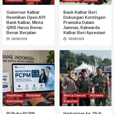
Gubernur Kalbar
Bank Kalbar Beri
Resmikan Open API
Dukungan Kontingen
Bank Kalbar, Minta
Pramuka Dalam
QRIS Harus Benar-
Jamnas, Kakwarda
Benar Berjalan
Kalbar Beri Apresiasi
09/08/2026
09/08/2026
Headlines
Nasional
Berita Daerah
Hotnews
Perbankan
Koperasi
BI Buka PCPM
Harkopnas ke-79 di