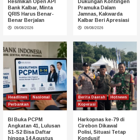
Resmikan Open API
Dukungan Kontingen
Bank Kalbar, Minta
Pramuka Dalam
QRIS Harus Benar-
Jamnas, Kakwarda
Benar Berjalan
Kalbar Beri Apresiasi
09/08/2026
09/08/2026
Headlines
Nasional
Berita Daerah
Hotnews
Perbankan
Koperasi
BI Buka PCPM
Harkopnas ke-79 di
Angkatan 41, Lulusan
Cirebon Dikawal
S1-S2 Bisa Daftar
Polisi, Situasi Tetap
hingga 14 Agustus
Kondusif