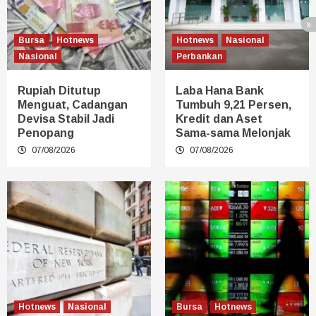
Bursa
Hotnews
Hotnews
Nasional
Nasional
Perbankan
Rupiah Ditutup
Laba Hana Bank
Menguat, Cadangan
Tumbuh 9,21 Persen,
Devisa Stabil Jadi
Kredit dan Aset
Penopang
Sama-sama Melonjak
07/08/2026
07/08/2026
Hotnews
Nasional
Bursa
Hotnews