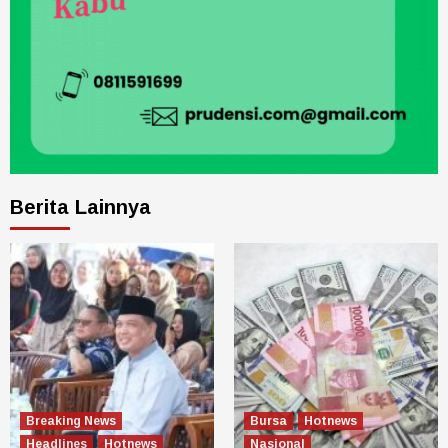
Berita Lainnya
Breaking News
Bursa
Hotnews
Headlines
Hotnews
Nasional