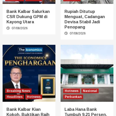
Bank Kalbar Salurkan
Rupiah Ditutup
CSR Dukung GPM di
Menguat, Cadangan
Kayong Utara
Devisa Stabil Jadi
Penopang
07/08/2026
07/08/2026
Breaking News
Hotnews
Nasional
Headlines
Hotnews
Perbankan
Bank Kalbar Kian
Laba Hana Bank
Kokoh, Buktikan Raih
Tumbuh 9,21 Persen,