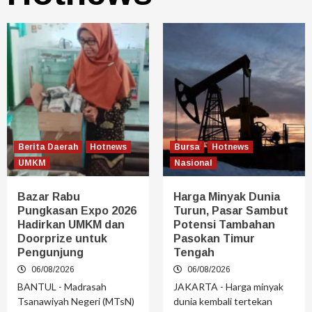
Berita Daerah
Hotnews
Bursa
Hotnews
UMKM
Nasional
Bazar Rabu
Harga Minyak Dunia
Pungkasan Expo 2026
Turun, Pasar Sambut
Hadirkan UMKM dan
Potensi Tambahan
Doorprize untuk
Pasokan Timur
Pengunjung
Tengah
06/08/2026
06/08/2026
BANTUL - Madrasah
JAKARTA - Harga minyak
Tsanawiyah Negeri (MTsN)
dunia kembali tertekan