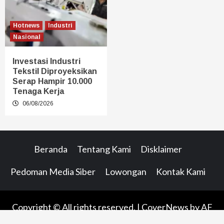
Hotnews
Industri
Nasional
Investasi Industri
Tekstil Diproyeksikan
Serap Hampir 10.000
Tenaga Kerja
06/08/2026
Beranda
Tentang Kami
Disklaimer
Pedoman Media Siber
Lowongan
Kontak Kami
Copyright © All rights reserved.
|
CoverNews
by AF
themes.