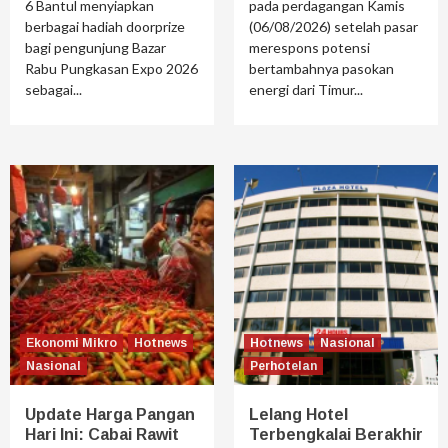
6 Bantul menyiapkan
pada perdagangan Kamis
berbagai hadiah doorprize
(06/08/2026) setelah pasar
bagi pengunjung Bazar
merespons potensi
Rabu Pungkasan Expo 2026
bertambahnya pasokan
sebagai...
energi dari Timur...
Ekonomi Mikro
Hotnews
Hotnews
Nasional
Nasional
Perhotelan
Update Harga Pangan
Lelang Hotel
Hari Ini: Cabai Rawit
Terbengkalai Berakhir