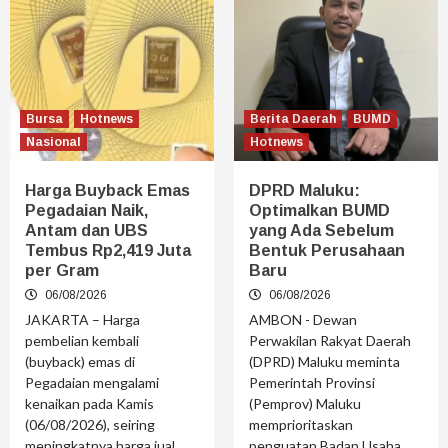
Bursa
Hotnews
Berita Daerah
BUMD
Nasional
Hotnews
Harga Buyback Emas
DPRD Maluku:
Pegadaian Naik,
Optimalkan BUMD
Antam dan UBS
yang Ada Sebelum
Tembus Rp2,419 Juta
Bentuk Perusahaan
per Gram
Baru
06/08/2026
06/08/2026
JAKARTA – Harga
AMBON - Dewan
pembelian kembali
Perwakilan Rakyat Daerah
(buyback) emas di
(DPRD) Maluku meminta
Pegadaian mengalami
Pemerintah Provinsi
kenaikan pada Kamis
(Pemprov) Maluku
(06/08/2026), seiring
memprioritaskan
meningkatnya harga jual
penguatan Badan Usaha