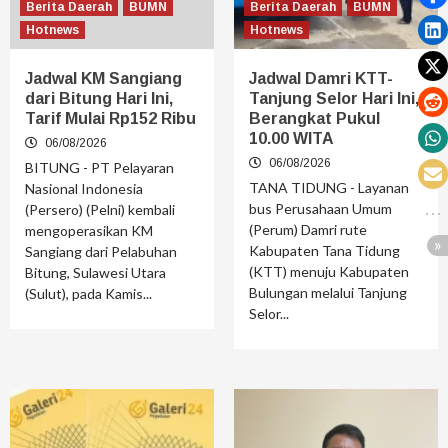
Berita Daerah
BUMN
Berita Daerah
BUMN
Hotnews
Hotnews
Jadwal KM Sangiang
Jadwal Damri KTT-
dari Bitung Hari Ini,
Tanjung Selor Hari Ini,
Tarif Mulai Rp152 Ribu
Berangkat Pukul
10.00 WITA
06/08/2026
06/08/2026
BITUNG - PT Pelayaran
TANA TIDUNG - Layanan
Nasional Indonesia
bus Perusahaan Umum
(Persero) (Pelni) kembali
(Perum) Damri rute
mengoperasikan KM
Kabupaten Tana Tidung
Sangiang dari Pelabuhan
(KTT) menuju Kabupaten
Bitung, Sulawesi Utara
Bulungan melalui Tanjung
(Sulut), pada Kamis...
Selor...