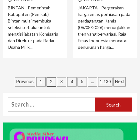
06/08/2026
06/08/2026
BINTAN - Pemerintah
JAKARTA - Pergerakan
Kabupaten (Pemkab)
harga emas perhiasan pada
Bintan mulai membuka
perdagangan Kamis
seleksi terbuka untuk
(06/08/2026) menunjukkan
mengisi jabatan Komisaris
tren yang bervariasi. Raja
dan Direktur pada Badan
Emas Indonesia mencatat
Usaha Milik...
penurunan harga...
2
…
Previous
1
3
4
5
1,130
Next