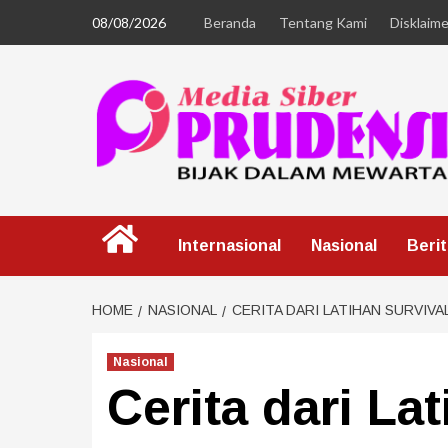
08/08/2026
Beranda
Tentang Kami
Disklaime
Internasional
Nasional
Beri
HOME
NASIONAL
CERITA DARI LATIHAN SURVIV
Nasional
Cerita dari La