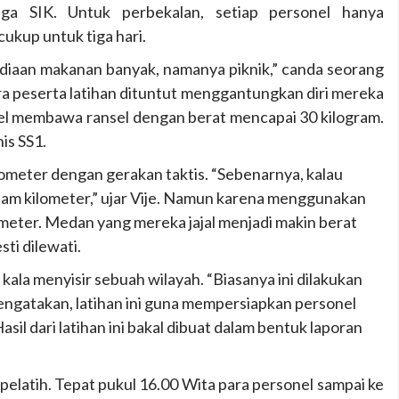
a SIK. Untuk perbekalan, setiap personel hanya
ukup untuk tiga hari.
sediaan makanan banyak, namanya piknik,” canda seorang
ara peserta latihan dituntut menggantungkan diri mereka
onel membawa ransel dengan berat mencapai 30 kilogram.
is SS1.
lometer dengan gerakan taktis. “Sebenarnya, kalau
 enam kilometer,” ujar Vije. Namun karena menggunakan
ometer. Medan yang mereka jajal menjadi makin berat
ti dilewati.
kala menyisir sebuah wilayah. “Biasanya ini dilakukan
mengatakan, latihan ini guna mempersiapkan personel
sil dari latihan ini bakal dibuat dalam bentuk laporan
a pelatih. Tepat pukul 16.00 Wita para personel sampai ke