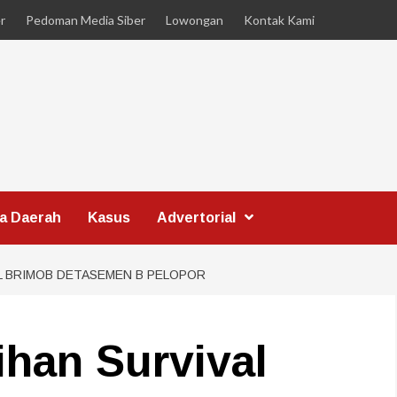
r
Pedoman Media Siber
Lowongan
Kontak Kami
ta Daerah
Kasus
Advertorial
AL BRIMOB DETASEMEN B PELOPOR
tihan Survival