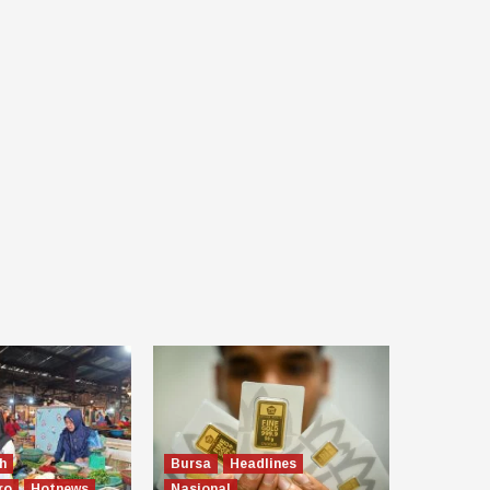
h
Bursa
Headlines
ro
Hotnews
Nasional