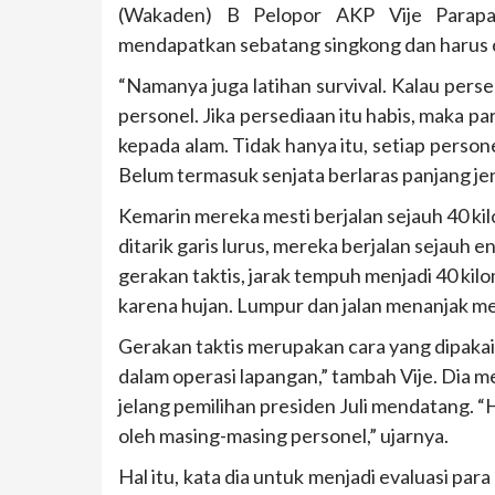
(Wakaden) B Pelopor AKP Vije Parapag
mendapatkan sebatang singkong dan harus c
“Namanya juga latihan survival. Kalau per
personel. Jika persediaan itu habis, maka p
kepada alam. Tidak hanya itu, setiap pers
Belum termasuk senjata berlaras panjang jen
Kemarin mereka mesti berjalan sejauh 40 ki
ditarik garis lurus, mereka berjalan sejauh
gerakan taktis, jarak tempuh menjadi 40 kil
karena hujan. Lumpur dan jalan menanjak mes
Gerakan taktis merupakan cara yang dipakai 
dalam operasi lapangan,” tambah Vije. Dia 
jelang pemilihan presiden Juli mendatang. “Ha
oleh masing-masing personel,” ujarnya.
Hal itu, kata dia untuk menjadi evaluasi par