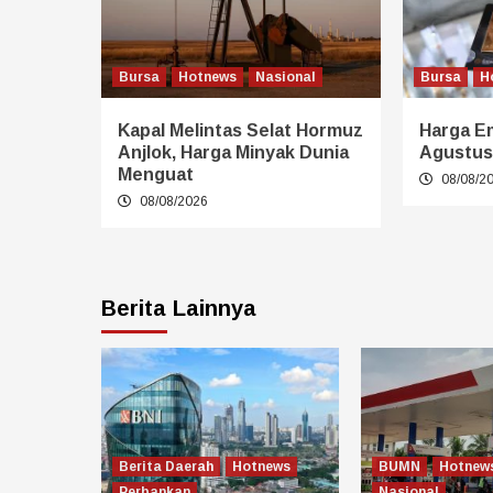
Bursa
Hotnews
Nasional
Bursa
H
Kapal Melintas Selat Hormuz
Harga E
Anjlok, Harga Minyak Dunia
Agustus
Menguat
08/08/2
08/08/2026
Berita Lainnya
Berita Daerah
Hotnews
BUMN
Hotnew
Perbankan
Nasional