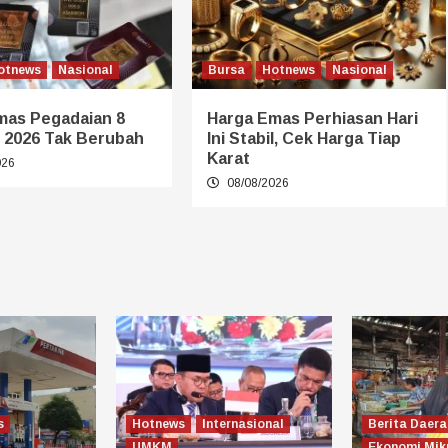
otnews
Nasional
Bursa
Hotnews
Nasional
mas Pegadaian 8
Harga Emas Perhiasan Hari
 2026 Tak Berubah
Ini Stabil, Cek Harga Tiap
Karat
026
08/08/2026
s
Hotnews
Internasional
Berita Daera
UMKM
Ekonomi Mik