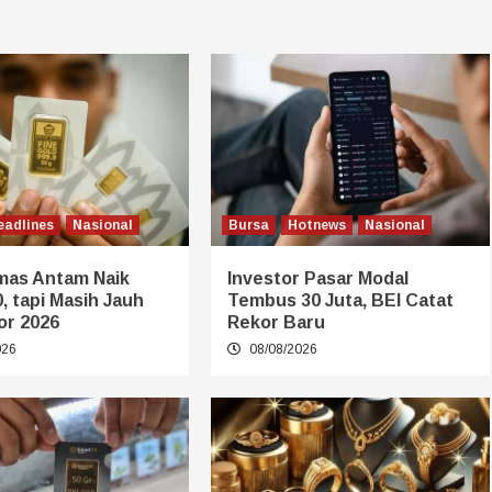
eadlines
Nasional
Bursa
Hotnews
Nasional
mas Antam Naik
Investor Pasar Modal
, tapi Masih Jauh
Tembus 30 Juta, BEI Catat
or 2026
Rekor Baru
026
08/08/2026