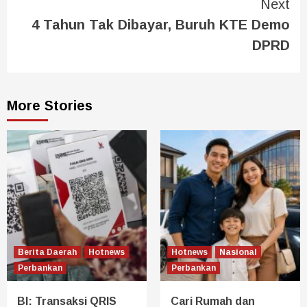
Next
4 Tahun Tak Dibayar, Buruh KTE Demo
DPRD
More Stories
Berita Daerah
Hotnews
Hotnews
Nasional
Perbankan
Perbankan
BI: Transaksi QRIS
Cari Rumah dan