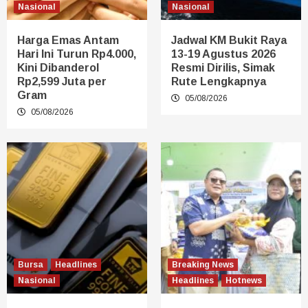
Nasional
Nasional
Harga Emas Antam
Jadwal KM Bukit Raya
Hari Ini Turun Rp4.000,
13-19 Agustus 2026
Kini Dibanderol
Resmi Dirilis, Simak
Rp2,599 Juta per
Rute Lengkapnya
Gram
05/08/2026
05/08/2026
Bursa
Headlines
Breaking News
Nasional
Headlines
Hotnews