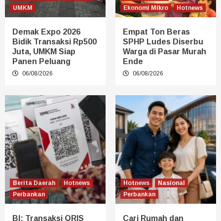
UMKM
Ekonomi Mikro
Hotnews
Demak Expo 2026
Empat Ton Beras
Bidik Transaksi Rp500
SPHP Ludes Diserbu
Juta, UMKM Siap
Warga di Pasar Murah
Panen Peluang
Ende
06/08/2026
06/08/2026
Berita Daerah
Hotnews
Hotnews
Nasional
Perbankan
Perbankan
BI: Transaksi QRIS
Cari Rumah dan