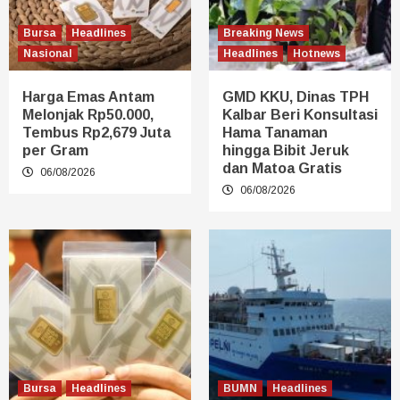
Bursa
Headlines
Breaking News
Nasional
Headlines
Hotnews
Harga Emas Antam
GMD KKU, Dinas TPH
Melonjak Rp50.000,
Kalbar Beri Konsultasi
Tembus Rp2,679 Juta
Hama Tanaman
per Gram
hingga Bibit Jeruk
dan Matoa Gratis
06/08/2026
06/08/2026
Bursa
Headlines
BUMN
Headlines