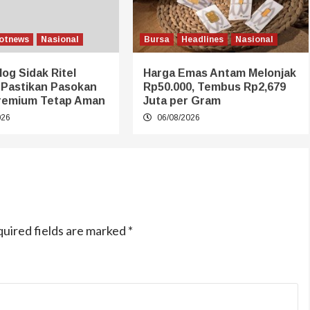
otnews
Nasional
Bursa
Headlines
Nasional
log Sidak Ritel
Harga Emas Antam Melonjak
 Pastikan Pasokan
Rp50.000, Tembus Rp2,679
remium Tetap Aman
Juta per Gram
026
06/08/2026
uired fields are marked
*