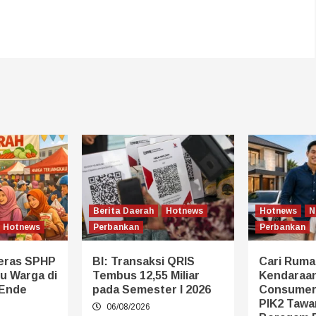
Berita Daerah
Hotnews
Hotnews
N
Hotnews
Perbankan
Perbankan
eras SPHP
BI: Transaksi QRIS
Cari Ruma
u Warga di
Tembus 12,55 Miliar
Kendaraan
 Ende
pada Semester I 2026
Consumer
PIK2 Tawa
06/08/2026