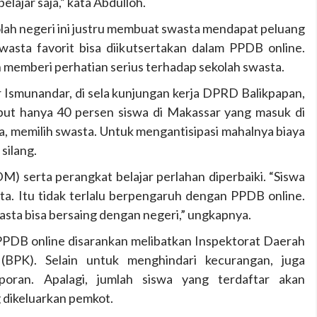
ajar saja,” kata Abdulloh.
lah negeri ini justru membuat swasta mendapat peluang
swasta favorit bisa diikutsertakan dalam PPDB online.
n memberi perhatian serius terhadap sekolah swasta.
r Ismunandar, di sela kunjungan kerja DPRD Balikpapan,
ebut hanya 40 persen siswa di Makassar yang masuk di
a, memilih swasta. Untuk mengantisipasi mahalnya biaya
silang.
DM) serta perangkat belajar perlahan diperbaiki. “Siswa
asta. Itu tidak terlalu berpengaruh dengan PPDB online.
asta bisa bersaing dengan negeri,” ungkapnya.
PPDB online disarankan melibatkan Inspektorat Daerah
BPK). Selain untuk menghindari kecurangan, juga
oran. Apalagi, jumlah siswa yang terdaftar akan
 dikeluarkan pemkot.