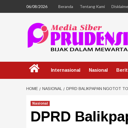
06/08/2026
Beranda
Tentang Kami
Disklaime
Internasional
Nasional
Beri
HOME
NASIONAL
DPRD BALIKPAPAN NGOTOT TO
Nasional
DPRD Balikpap