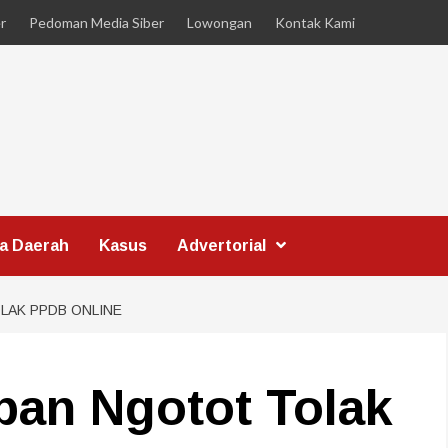
r
Pedoman Media Siber
Lowongan
Kontak Kami
ta Daerah
Kasus
Advertorial
LAK PPDB ONLINE
an Ngotot Tolak