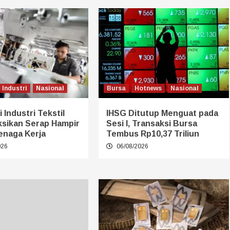
Industri
Nasional
Bursa
Hotnews
Nasional
 Industri Tekstil
IHSG Ditutup Menguat pada
ksikan Serap Hampir
Sesi I, Transaksi Bursa
enaga Kerja
Tembus Rp10,37 Triliun
026
06/08/2026