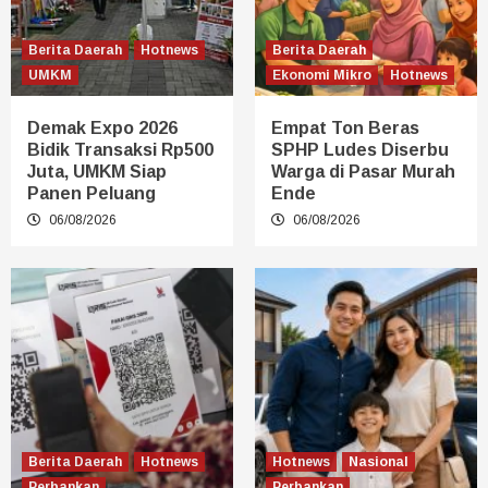
Berita Daerah
Hotnews
Berita Daerah
UMKM
Ekonomi Mikro
Hotnews
Demak Expo 2026
Empat Ton Beras
Bidik Transaksi Rp500
SPHP Ludes Diserbu
Juta, UMKM Siap
Warga di Pasar Murah
Panen Peluang
Ende
06/08/2026
06/08/2026
Berita Daerah
Hotnews
Hotnews
Nasional
Perbankan
Perbankan