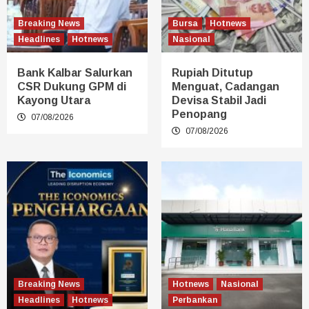
Breaking News
Bursa
Hotnews
Headlines
Hotnews
Nasional
Bank Kalbar Salurkan
Rupiah Ditutup
CSR Dukung GPM di
Menguat, Cadangan
Kayong Utara
Devisa Stabil Jadi
Penopang
07/08/2026
07/08/2026
Breaking News
Hotnews
Nasional
Headlines
Hotnews
Perbankan