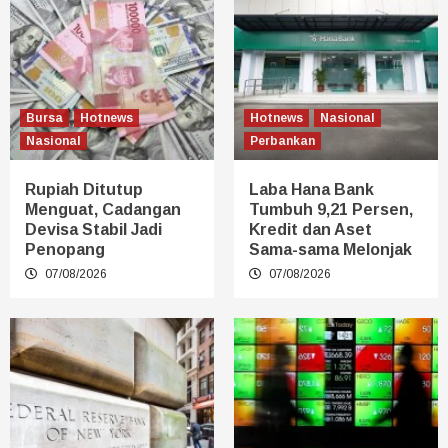
Bursa
Hotnews
Hotnews
Nasional
Nasional
Perbankan
Rupiah Ditutup
Laba Hana Bank
Menguat, Cadangan
Tumbuh 9,21 Persen,
Devisa Stabil Jadi
Kredit dan Aset
Penopang
Sama-sama Melonjak
07/08/2026
07/08/2026