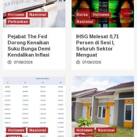
Hotnews
Nasional
Bursa
Hotnews
Perbankan
Nasional
Pejabat The Fed
IHSG Melesat 0,71
Dorong Kenaikan
Persen di Sesi I,
Suku Bunga Demi
Seluruh Sektor
Kendalikan Inflasi
Menguat
07/08/2026
07/08/2026
Hotnews
Nasional
Hotnews
Nasional