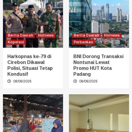
Berita Daerah
Hotnews
Berita Daerah
Hotnews
Koperasi
Perbankan
Harkopnas ke-79 di
BNI Dorong Transaksi
Cirebon Dikawal
Nontunai Lewat
Polisi, Situasi Tetap
Promo HUT Kota
Kondusif
Padang
08/08/2026
08/08/2026