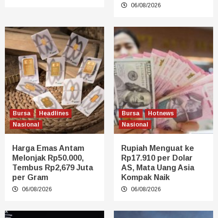
06/08/2026
Bursa
Headlines
Bursa
Hotnews
Nasional
Nasional
Harga Emas Antam
Rupiah Menguat ke
Melonjak Rp50.000,
Rp17.910 per Dolar
Tembus Rp2,679 Juta
AS, Mata Uang Asia
per Gram
Kompak Naik
06/08/2026
06/08/2026