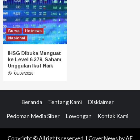
Bursa
Hotnews
Nasional
IHSG Dibuka Menguat
ke Level 6.379, Saham
Unggulan Ikut Naik
06/08/2026
Beranda
Tentang Kami
Disklaimer
Pedoman Media Siber
Lowongan
Kontak Kami
Copyright © All rights reserved.
|
CoverNews
by AF