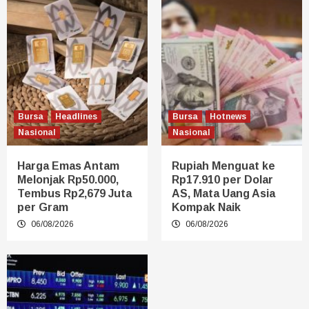
Bursa
Headlines
Bursa
Hotnews
Nasional
Nasional
Harga Emas Antam
Rupiah Menguat ke
Melonjak Rp50.000,
Rp17.910 per Dolar
Tembus Rp2,679 Juta
AS, Mata Uang Asia
per Gram
Kompak Naik
06/08/2026
06/08/2026