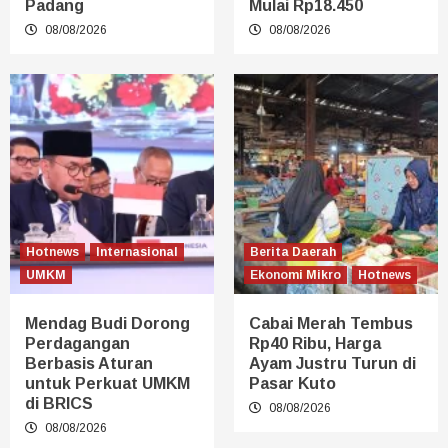
Padang
Mulai Rp18.450
08/08/2026
08/08/2026
Hotnews
Internasional
Berita Daerah
UMKM
Ekonomi Mikro
Hotnews
Mendag Budi Dorong
Cabai Merah Tembus
Perdagangan
Rp40 Ribu, Harga
Berbasis Aturan
Ayam Justru Turun di
untuk Perkuat UMKM
Pasar Kuto
di BRICS
08/08/2026
08/08/2026