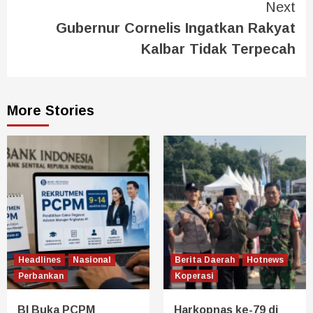
Next
Gubernur Cornelis Ingatkan Rakyat
Kalbar Tidak Terpecah
More Stories
Headlines
Nasional
Berita Daerah
Hotnews
Perbankan
Koperasi
BI Buka PCPM
Harkopnas ke-79 di