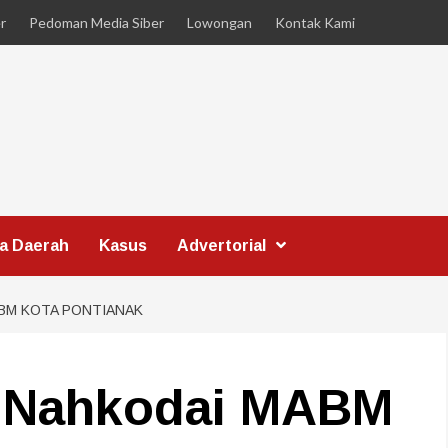
r
Pedoman Media Siber
Lowongan
Kontak Kami
ta Daerah
Kasus
Advertorial
ABM KOTA PONTIANAK
n Nahkodai MABM