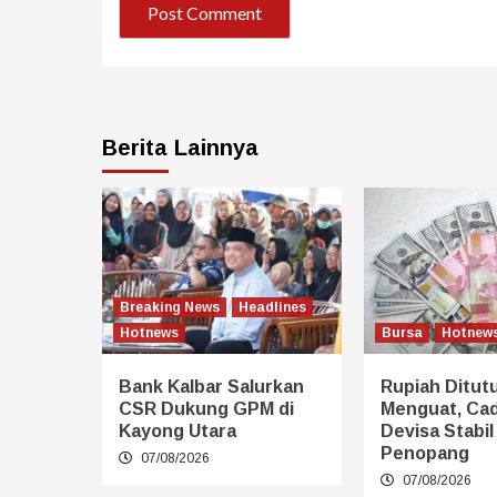
Berita Lainnya
Breaking News
Headlines
Hotnews
Bursa
Hotnew
Bank Kalbar Salurkan
Rupiah Ditut
CSR Dukung GPM di
Menguat, Ca
Kayong Utara
Devisa Stabil
Penopang
07/08/2026
07/08/2026