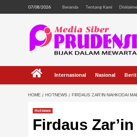
07/08/2026
Beranda
Tentang Kami
Disklaime
Internasional
Nasional
Beri
HOME
HOTNEWS
FIRDAUS ZAR’IN NAHKODAI M
Hotnews
Firdaus Zar’i