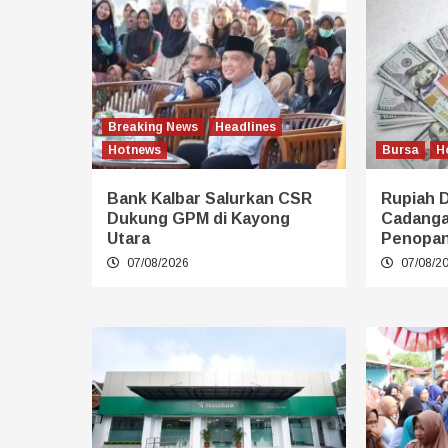
Breaking News
Headlines
Hotnews
Bursa
H
Bank Kalbar Salurkan CSR
Rupiah 
Dukung GPM di Kayong
Cadangan
Utara
Penopa
07/08/2026
07/08/2