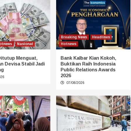
Breaking News
Headlines
otnews
Nasional
Hotnews
Ditutup Menguat,
Bank Kalbar Kian Kokoh,
 Devisa Stabil Jadi
Buktikan Raih Indonesia
ng
Public Relations Awards
2026
026
07/08/2026