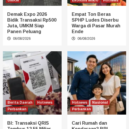
UMKM
Ekonomi Mikro
Hotnews
Demak Expo 2026
Empat Ton Beras
Bidik Transaksi Rp500
SPHP Ludes Diserbu
Juta, UMKM Siap
Warga di Pasar Murah
Panen Peluang
Ende
06/08/2026
06/08/2026
Berita Daerah
Hotnews
Hotnews
Nasional
Perbankan
Perbankan
BI: Transaksi QRIS
Cari Rumah dan
Tembus 12,55 Miliar
Kendaraan? BRI