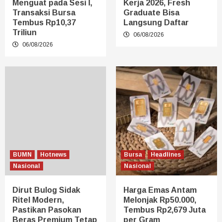
Menguat pada Sesi I,
Kerja 2026, Fresh
Transaksi Bursa
Graduate Bisa
Tembus Rp10,37
Langsung Daftar
Triliun
06/08/2026
06/08/2026
BUMN
Hotnews
Bursa
Headlines
Nasional
Nasional
Dirut Bulog Sidak
Harga Emas Antam
Ritel Modern,
Melonjak Rp50.000,
Pastikan Pasokan
Tembus Rp2,679 Juta
Beras Premium Tetap
per Gram