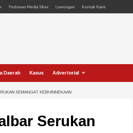
r
Pedoman Media Siber
Lowongan
Kontak Kami
ta Daerah
Kasus
Advertorial
ERUKAN SEMANGAT KEBHINNEKAAN
albar Serukan