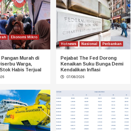
erah
Ekonomi Mikro
Hotnews
Nasional
Perbankan
 Pangan Murah di
Pejabat The Fed Dorong
Diserbu Warga,
Kenaikan Suku Bunga Demi
Stok Habis Terjual
Kendalikan Inflasi
026
07/08/2026