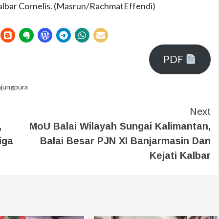
albar Cornelis. (Masrun/RachmatEffendi)
PDF
njungpura
Next
,
MoU Balai Wilayah Sungai Kalimantan,
iga
Balai Besar PJN XI Banjarmasin Dan
Kejati Kalbar