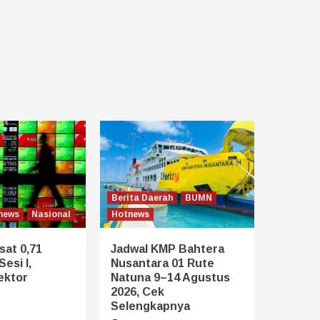
Berita Daerah
BUMN
news
Nasional
Hotnews
sat 0,71
Jadwal KMP Bahtera
esi I,
Nusantara 01 Rute
ektor
Natuna 9–14 Agustus
2026, Cek
Selengkapnya
6