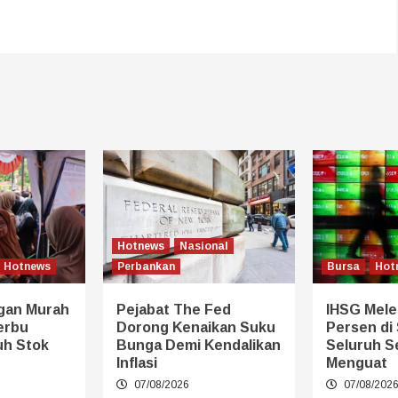
Hotnews
Nasional
Hotnews
Perbankan
Bursa
Hot
gan Murah
Pejabat The Fed
IHSG Mele
erbu
Dorong Kenaikan Suku
Persen di S
uh Stok
Bunga Demi Kendalikan
Seluruh S
Inflasi
Menguat
07/08/2026
07/08/202