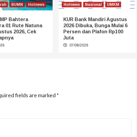
erah
BUMN
Hotnews
Hotnews
Nasional
UMKM
KMP Bahtera
KUR Bank Mandiri Agustus
ra 01 Rute Natuna
2026 Dibuka, Bunga Mulai 6
ustus 2026, Cek
Persen dan Plafon Rp100
apnya
Juta
026
07/08/2026
uired fields are marked
*