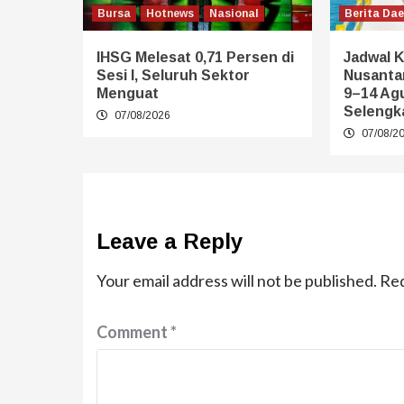
Bursa
Hotnews
Nasional
Berita Da
IHSG Melesat 0,71 Persen di
Jadwal 
Sesi I, Seluruh Sektor
Nusanta
Menguat
9–14 Ag
Selengk
07/08/2026
07/08/2
Leave a Reply
Your email address will not be published.
Req
Comment
*