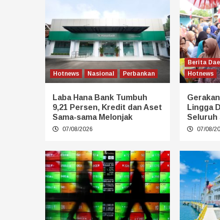
Berita Da
Hotnews
Nasional
Perbankan
Hotnews
Laba Hana Bank Tumbuh
Gerakan
9,21 Persen, Kredit dan Aset
Lingga 
Sama-sama Melonjak
Seluruh 
07/08/2026
07/08/2