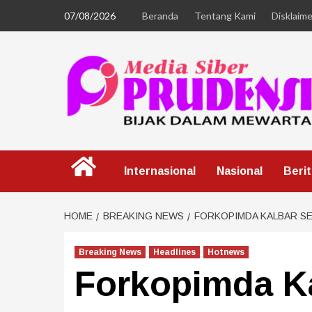
07/08/2026
Beranda
Tentang Kami
Disklaime
Internasional
Nasional
Beri
HOME
BREAKING NEWS
FORKOPIMDA KALBAR S
Breaking News
Headlines
Hotnews
Forkopimda K