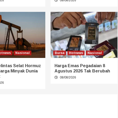
026
08/08/2026
otnews
Nasional
Bursa
Hotnews
Nasional
lintas Selat Hormuz
Harga Emas Pegadaian 8
Harga Minyak Dunia
Agustus 2026 Tak Berubah
t
08/08/2026
026