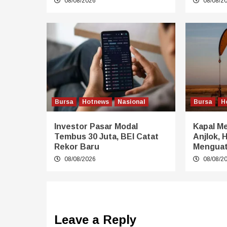
08/08/2026
08/08/2
Bursa
Hotnews
Nasional
Bursa
H
Investor Pasar Modal
Kapal Me
Tembus 30 Juta, BEI Catat
Anjlok, 
Rekor Baru
Mengua
08/08/2026
08/08/2
Leave a Reply