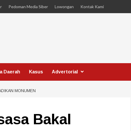
r
Pedoman Media Siber
Lowongan
Kontak Kami
ta Daerah
Kasus
Advertorial
IJADIKAN MONUMEN
ksasa Bakal