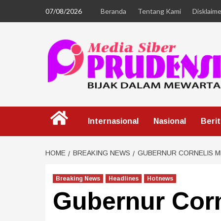
07/08/2026
Beranda
Tentang Kami
Disklaime
Internasional
Nasional
Beri
HOME
BREAKING NEWS
GUBERNUR CORNELIS M
Breaking News
Headlines
Hotnews
Gubernur Corn