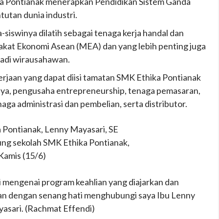
ka Pontianak menerapkan Pendidikan Sistem Ganda
tutan dunia industri.
-siswinya dilatih sebagai tenaga kerja handal dan
at Ekonomi Asean (MEA) dan yang lebih penting juga
jadi wirausahawan.
rjaan yang dapat diisi tamatan SMK Ethika Pontianak
nya, pengusaha entrepreneurship, tenaga pemasaran,
naga administrasi dan pembelian, serta distributor.
Pontianak, Lenny Mayasari, SE
ng sekolah SMK Ethika Pontianak,
Kamis (15/6)
si mengenai program keahlian yang diajarkan dan
hkan dengan senang hati menghubungi saya Ibu Lenny
sari. (Rachmat Effendi)