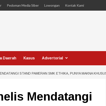
r
Pedoman Media Siber
Lowongan
Kontak Kami
ta Daerah
Kasus
Advertorial
ENDATANGI STAND PAMERAN SMK ETHIKA, PUNYA MAKNA KHUSU
elis Mendatangi