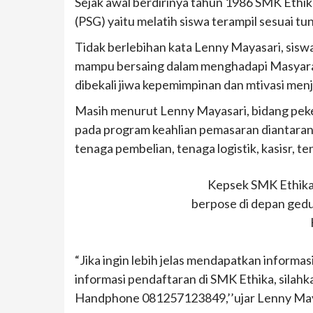
Sejak awal berdirinya tahun 1986 SMK Ethi
(PSG) yaitu melatih siswa terampil sesuai tun
Tidak berlebihan kata Lenny Mayasari, siswa
mampu bersaing dalam menghadapi Masyarak
dibekali jiwa kepemimpinan dan mtivasi men
Masih menurut Lenny Mayasari, bidang peke
pada program keahlian pemasaran diantara
tenaga pembelian, tenaga logistik, kasisr, te
Kepsek SMK Ethika 
berpose di depan gedu
“Jika ingin lebih jelas mendapatkan informa
informasi pendaftaran di SMK Ethika, sila
Handphone 081257123849,’’ujar Lenny Maya