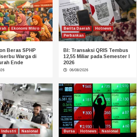
erah
Ekonomi Mikro
Berita Daerah
Hotnews
Perbankan
on Beras SPHP
BI: Transaksi QRIS Tembus
iserbu Warga di
12,55 Miliar pada Semester I
urah Ende
2026
026
06/08/2026
Industri
Nasional
Bursa
Hotnews
Nasional