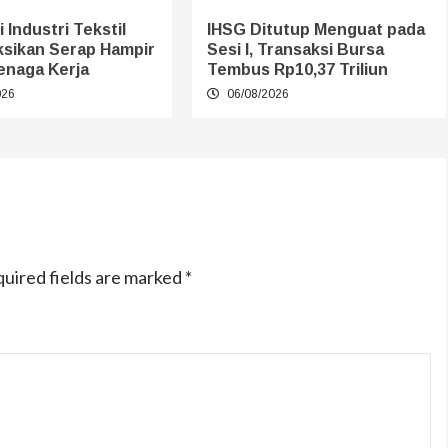
 Industri Tekstil
IHSG Ditutup Menguat pada
ksikan Serap Hampir
Sesi I, Transaksi Bursa
enaga Kerja
Tembus Rp10,37 Triliun
026
06/08/2026
uired fields are marked
*