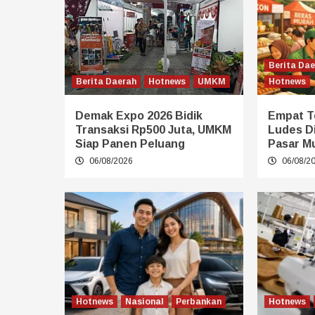
Berita Da
Berita Daerah
Hotnews
UMKM
Hotnews
Demak Expo 2026 Bidik
Empat T
Transaksi Rp500 Juta, UMKM
Ludes D
Siap Panen Peluang
Pasar M
06/08/2026
06/08/2
Hotnews
Nasional
Perbankan
Hotnews