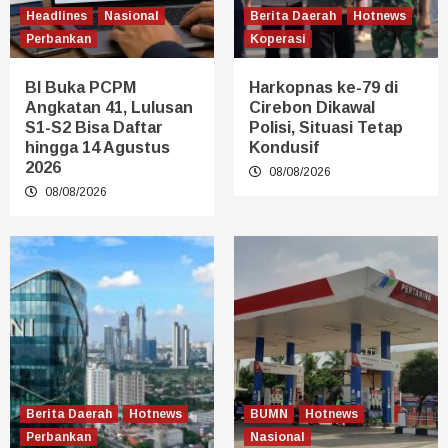
Headlines
Nasional
Berita Daerah
Hotnews
Perbankan
Koperasi
BI Buka PCPM
Harkopnas ke-79 di
Angkatan 41, Lulusan
Cirebon Dikawal
S1-S2 Bisa Daftar
Polisi, Situasi Tetap
hingga 14 Agustus
Kondusif
2026
08/08/2026
08/08/2026
Berita Daerah
Hotnews
BUMN
Hotnews
Perbankan
Nasional