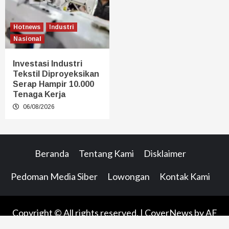
Hotnews
Industri
Nasional
Investasi Industri
Tekstil Diproyeksikan
Serap Hampir 10.000
Tenaga Kerja
06/08/2026
Beranda
Tentang Kami
Disklaimer
Pedoman Media Siber
Lowongan
Kontak Kami
Copyright © All rights reserved.
|
CoverNews
by AF
themes.