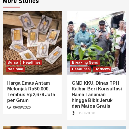
More Stories
Bursa
Headlines
Breaking News
Nasional
Headlines
Hotnews
Harga Emas Antam
GMD KKU, Dinas TPH
Melonjak Rp50.000,
Kalbar Beri Konsultasi
Tembus Rp2,679 Juta
Hama Tanaman
per Gram
hingga Bibit Jeruk
dan Matoa Gratis
06/08/2026
06/08/2026