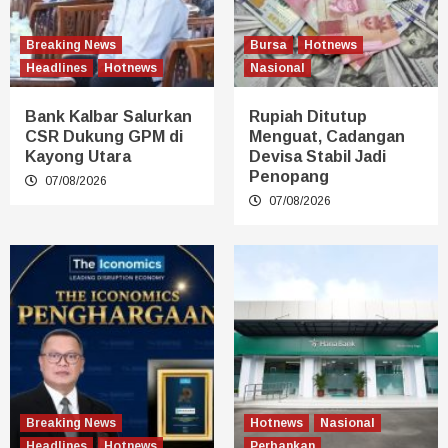
Breaking News
Bursa
Hotnews
Headlines
Hotnews
Nasional
Bank Kalbar Salurkan
Rupiah Ditutup
CSR Dukung GPM di
Menguat, Cadangan
Kayong Utara
Devisa Stabil Jadi
Penopang
07/08/2026
07/08/2026
Breaking News
Hotnews
Nasional
Headlines
Hotnews
Perbankan