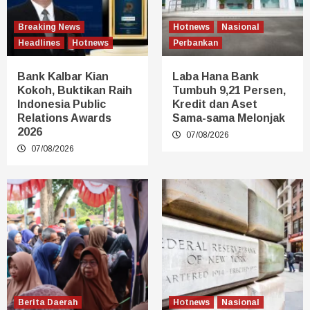
Breaking News
Hotnews
Nasional
Headlines
Hotnews
Perbankan
Bank Kalbar Kian
Laba Hana Bank
Kokoh, Buktikan Raih
Tumbuh 9,21 Persen,
Indonesia Public
Kredit dan Aset
Relations Awards
Sama-sama Melonjak
2026
07/08/2026
07/08/2026
Berita Daerah
Hotnews
Nasional