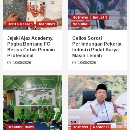
Hotnews
Industri
Berita Daerah
Headlines
Nasional
Jajaki Ajax Academy,
Celios Soroti
Pogba Bontang FC
Perlindungan Pekerja
Serius Cetak Pemain
Industri Padat Karya
Profesional
Masih Lemah
10/08/2026
10/08/2026
Breaking News
Hotnews
Nasional