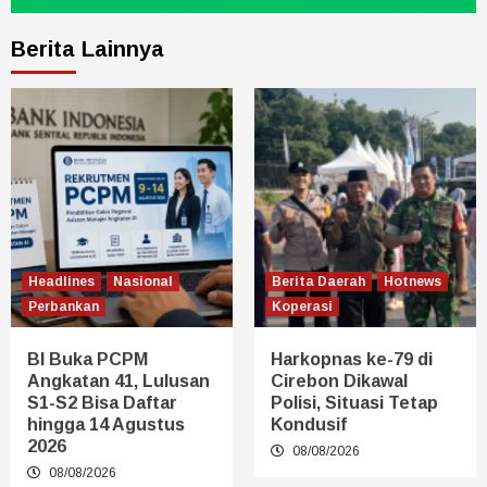
Berita Lainnya
Headlines
Nasional
Berita Daerah
Hotnews
Perbankan
Koperasi
BI Buka PCPM
Harkopnas ke-79 di
Angkatan 41, Lulusan
Cirebon Dikawal
S1-S2 Bisa Daftar
Polisi, Situasi Tetap
hingga 14 Agustus
Kondusif
2026
08/08/2026
08/08/2026