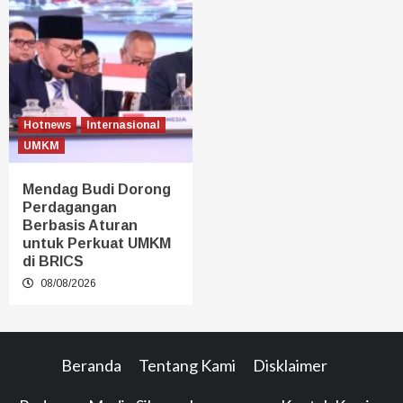
Hotnews
Internasional
UMKM
Mendag Budi Dorong
Perdagangan
Berbasis Aturan
untuk Perkuat UMKM
di BRICS
08/08/2026
Beranda
Tentang Kami
Disklaimer