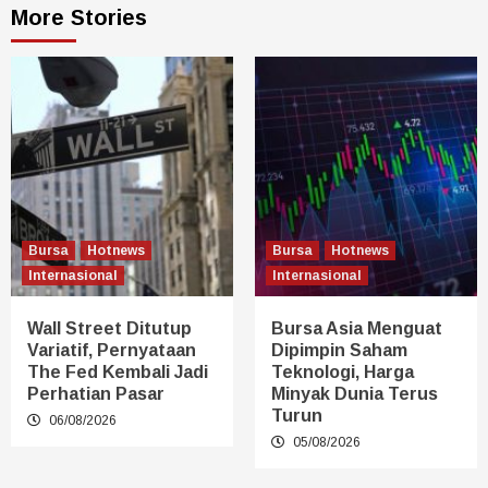
More Stories
Bursa
Hotnews
Bursa
Hotnews
Internasional
Internasional
Wall Street Ditutup
Bursa Asia Menguat
Variatif, Pernyataan
Dipimpin Saham
The Fed Kembali Jadi
Teknologi, Harga
Perhatian Pasar
Minyak Dunia Terus
Turun
06/08/2026
05/08/2026