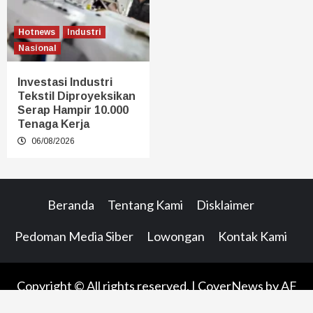
Hotnews
Industri
Nasional
Investasi Industri
Tekstil Diproyeksikan
Serap Hampir 10.000
Tenaga Kerja
06/08/2026
Beranda
Tentang Kami
Disklaimer
Pedoman Media Siber
Lowongan
Kontak Kami
Copyright © All rights reserved.
|
CoverNews
by AF
themes.