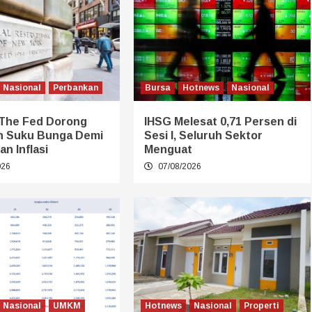
Nasional
Perbankan
Bursa
Hotnews
Nasional
 The Fed Dorong
IHSG Melesat 0,71 Persen di
n Suku Bunga Demi
Sesi I, Seluruh Sektor
an Inflasi
Menguat
026
07/08/2026
Nasional
UMKM
Hotnews
Nasional
Properti