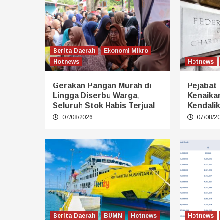
Berita Daerah
Ekonomi Mikro
Hotnews
Hotnews
Gerakan Pangan Murah di
Pejabat
Lingga Diserbu Warga,
Kenaika
Seluruh Stok Habis Terjual
Kendalik
07/08/2026
07/08/2
Berita Daerah
BUMN
Hotnews
Hotnews