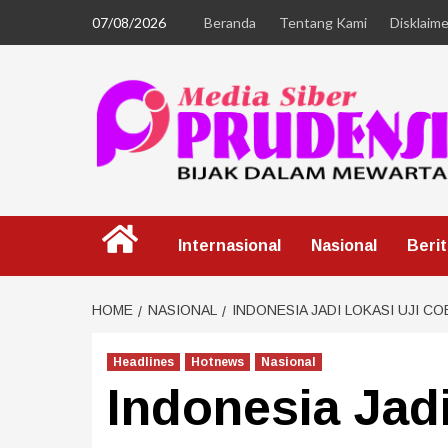
07/08/2026
Beranda
Tentang Kami
Disklaime
Internasional
Nasional
Beri
HOME
NASIONAL
INDONESIA JADI LOKASI UJI C
Headlines
Hotnews
Nasional
Indonesia Jad