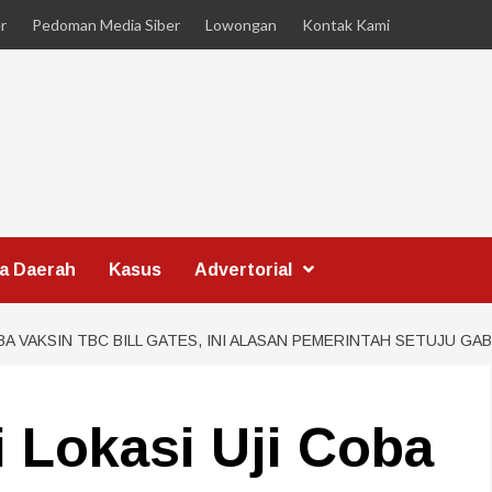
r
Pedoman Media Siber
Lowongan
Kontak Kami
ta Daerah
Kasus
Advertorial
OBA VAKSIN TBC BILL GATES, INI ALASAN PEMERINTAH SETUJU GA
i Lokasi Uji Coba