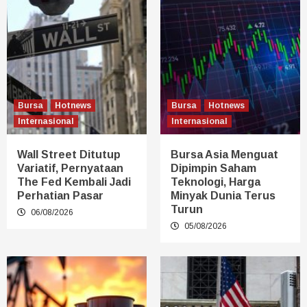
Bursa
Hotnews
Bursa
Hotnews
Internasional
Internasional
Wall Street Ditutup
Bursa Asia Menguat
Variatif, Pernyataan
Dipimpin Saham
The Fed Kembali Jadi
Teknologi, Harga
Perhatian Pasar
Minyak Dunia Terus
Turun
06/08/2026
05/08/2026