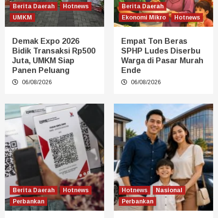
Berita Daerah
Hotnews
Berita Daerah
UMKM
Ekonomi Mikro
Hotnews
Demak Expo 2026
Empat Ton Beras
Bidik Transaksi Rp500
SPHP Ludes Diserbu
Juta, UMKM Siap
Warga di Pasar Murah
Panen Peluang
Ende
06/08/2026
06/08/2026
Berita Daerah
Hotnews
Hotnews
Nasional
Perbankan
Perbankan