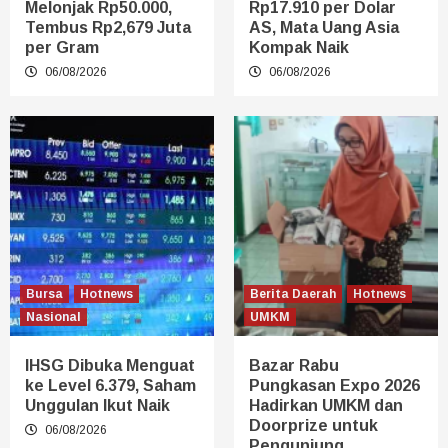
Melonjak Rp50.000,
Rp17.910 per Dolar
Tembus Rp2,679 Juta
AS, Mata Uang Asia
per Gram
Kompak Naik
06/08/2026
06/08/2026
Bursa
Hotnews
Berita Daerah
Hotnews
Nasional
UMKM
IHSG Dibuka Menguat
Bazar Rabu
ke Level 6.379, Saham
Pungkasan Expo 2026
Unggulan Ikut Naik
Hadirkan UMKM dan
Doorprize untuk
06/08/2026
Pengunjung