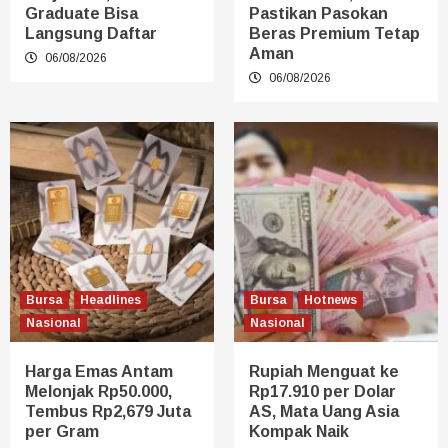
Graduate Bisa
Pastikan Pasokan
Langsung Daftar
Beras Premium Tetap
Aman
06/08/2026
06/08/2026
Bursa
Headlines
Bursa
Hotnews
Nasional
Nasional
Harga Emas Antam
Rupiah Menguat ke
Melonjak Rp50.000,
Rp17.910 per Dolar
Tembus Rp2,679 Juta
AS, Mata Uang Asia
per Gram
Kompak Naik