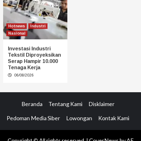
Hotnews
Industri
Nasional
Investasi Industri
Tekstil Diproyeksikan
Serap Hampir 10.000
Tenaga Kerja
06/08/2026
Beranda
Tentang Kami
Disklaimer
Pedoman Media Siber
Lowongan
Kontak Kami
Copyright © All rights reserved.
|
CoverNews
by AF