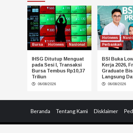
Hotnews
Nasi
Bursa
Hotnews
Nasional
Perbankan
IHSG Ditutup Menguat
BSI Buka Lo
pada Sesi I, Transaksi
Kerja 2026, F
Bursa Tembus Rp10,37
Graduate Bis
Triliun
Langsung Da
06/08/2026
06/08/2026
Beranda
Tentang Kami
Disklaimer
Ped
C