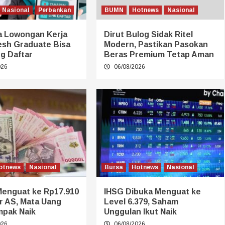
Nasional
Perbankan
BUMN
Hotnews
Nasional
a Lowongan Kerja
Dirut Bulog Sidak Ritel
esh Graduate Bisa
Modern, Pastikan Pasokan
g Daftar
Beras Premium Tetap Aman
026
06/08/2026
otnews
Nasional
Bursa
Hotnews
Nasional
Menguat ke Rp17.910
IHSG Dibuka Menguat ke
r AS, Mata Uang
Level 6.379, Saham
mpak Naik
Unggulan Ikut Naik
026
06/08/2026