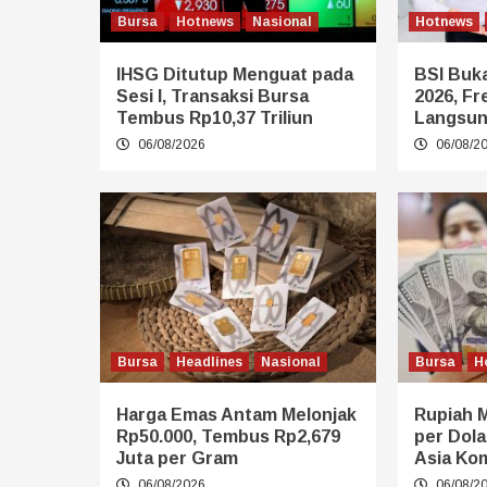
Bursa
Hotnews
Nasional
Hotnews
IHSG Ditutup Menguat pada
BSI Buk
Sesi I, Transaksi Bursa
2026, Fr
Tembus Rp10,37 Triliun
Langsun
06/08/2026
06/08/2
Bursa
Headlines
Nasional
Bursa
H
Harga Emas Antam Melonjak
Rupiah 
Rp50.000, Tembus Rp2,679
per Dola
Juta per Gram
Asia Ko
06/08/2026
06/08/2