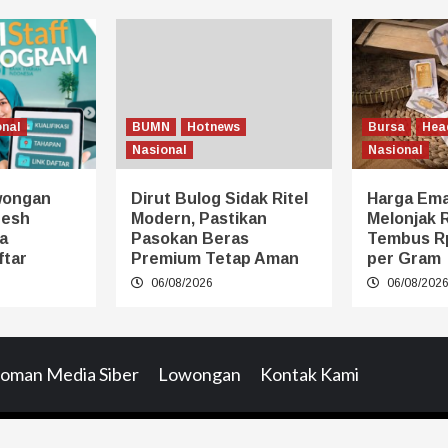
onal
BUMN
Hotnews
Bursa
Hea
Nasional
Nasional
wongan
Dirut Bulog Sidak Ritel
Harga Em
resh
Modern, Pastikan
Melonjak 
a
Pasokan Beras
Tembus Rp
ftar
Premium Tetap Aman
per Gram
06/08/2026
06/08/202
oman Media Siber
Lowongan
Kontak Kami
opyright © All rights reserved.
|
CoverNews
by AF theme