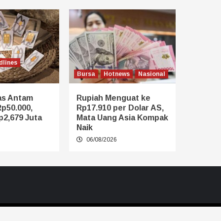
dlines
Bursa
Hotnews
Nasional
as Antam
Rupiah Menguat ke
Rp50.000,
Rp17.910 per Dolar AS,
2,679 Juta
Mata Uang Asia Kompak
Naik
6
06/08/2026
s.