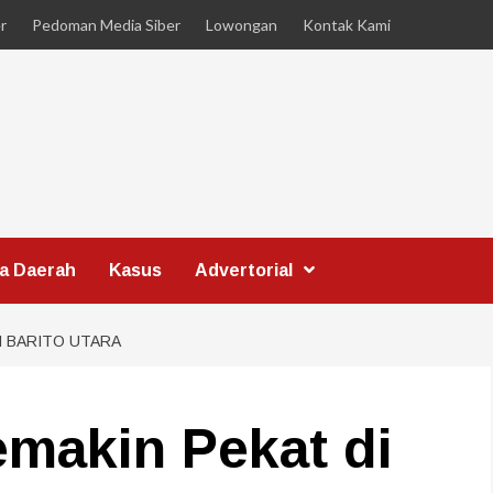
r
Pedoman Media Siber
Lowongan
Kontak Kami
ta Daerah
Kasus
Advertorial
I BARITO UTARA
makin Pekat di