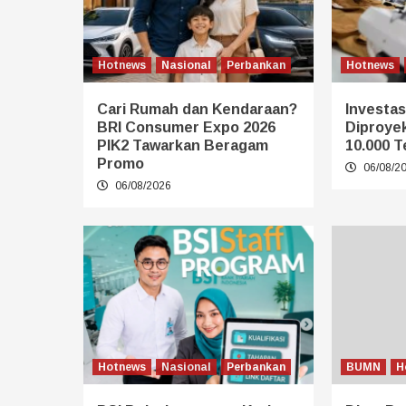
Hotnews
Nasional
Perbankan
Hotnews
Cari Rumah dan Kendaraan?
Investasi
BRI Consumer Expo 2026
Diproye
PIK2 Tawarkan Beragam
10.000 T
Promo
06/08/2
06/08/2026
Hotnews
Nasional
Perbankan
BUMN
H