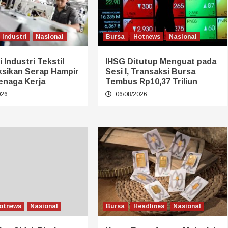
Industri
Nasional
Bursa
Hotnews
Nasional
 Industri Tekstil
IHSG Ditutup Menguat pada
ksikan Serap Hampir
Sesi I, Transaksi Bursa
enaga Kerja
Tembus Rp10,37 Triliun
026
06/08/2026
otnews
Nasional
Bursa
Headlines
Nasional