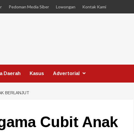
r
Pedoman Media Siber
Lowongan
Kontak Kami
ta Daerah
Kasus
Advertorial
AK BERLANJUT
gama Cubit Anak