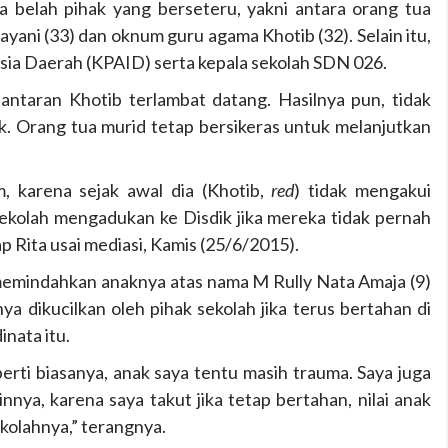
ua belah pihak yang berseteru, yakni antara orang tua
mayani (33) dan oknum guru agama Khotib (32). Selain itu,
sia Daerah (KPAID) serta kepala sekolah SDN 026.
antaran Khotib terlambat datang. Hasilnya pun, tidak
k. Orang tua murid tetap bersikeras untuk melanjutkan
m, karena sejak awal dia (Khotib,
red
) tidak mengakui
ekolah mengadukan ke Disdik jika mereka tidak pernah
 Rita usai mediasi, Kamis (25/6/2015).
memindahkan anaknya atas nama M Rully Nata Amaja (9)
nya dikucilkan oleh pihak sekolah jika terus bertahan di
inata itu.
erti biasanya, anak saya tentu masih trauma. Saya juga
nya, karena saya takut jika tetap bertahan, nilai anak
ekolahnya,” terangnya.