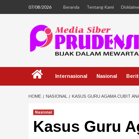
07/08/2026
Beranda
Tentang Kami
Disklaime
Internasional
Nasional
Beri
HOME
NASIONAL
KASUS GURU AGAMA CUBIT AN
Nasional
Kasus Guru A