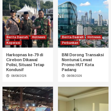
Berita Daerah
Hotnews
Berita Daerah
Hotnews
Koperasi
Perbankan
Harkopnas ke-79 di
BNI Dorong Transaksi
Cirebon Dikawal
Nontunai Lewat
Polisi, Situasi Tetap
Promo HUT Kota
Kondusif
Padang
08/08/2026
08/08/2026