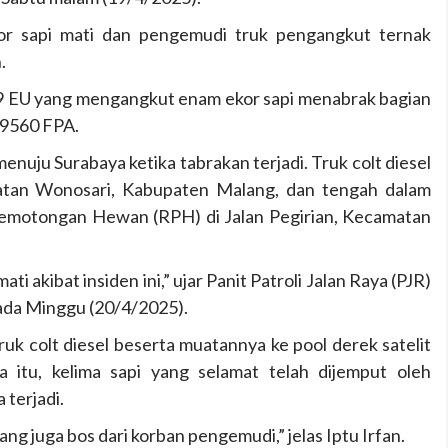
or sapi mati dan pengemudi truk pengangkut ternak
.
8449 EU yang mengangkut enam ekor sapi menabrak bagian
 9560 FPA.
enuju Surabaya ketika tabrakan terjadi. Truk colt diesel
atan Wonosari, Kabupaten Malang, dan tengah dalam
Pemotongan Hewan (RPH) di Jalan Pegirian, Kecamatan
i akibat insiden ini,” ujar Panit Patroli Jalan Raya (PJR)
 pada Minggu (20/4/2025).
uk colt diesel beserta muatannya ke pool derek satelit
itu, kelima sapi yang selamat telah dijemput oleh
 terjadi.
ang juga bos dari korban pengemudi,” jelas Iptu Irfan.