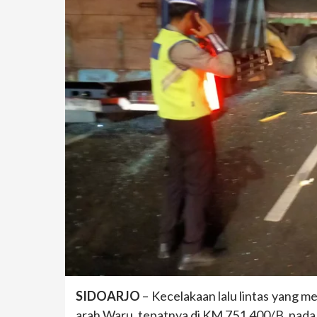
SIDOARJO
– Kecelakaan lalu lintas yang me
arah Waru, tepatnya di KM 751.400/B, pada