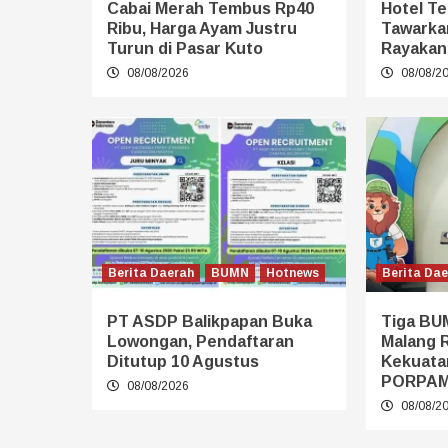
Cabai Merah Tembus Rp40
Hotel T
Ribu, Harga Ayam Justru
Tawarka
Turun di Pasar Kuto
Rayakan
08/08/2026
08/08/2
Berita Daerah
BUMN
Hotnews
Berita Da
PT ASDP Balikpapan Buka
Tiga BU
Lowongan, Pendaftaran
Malang 
Ditutup 10 Agustus
Kekuata
PORPA
08/08/2026
08/08/2