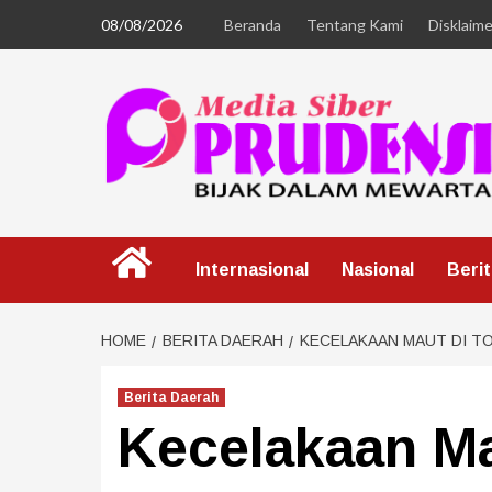
08/08/2026
Beranda
Tentang Kami
Disklaime
Internasional
Nasional
Beri
HOME
BERITA DAERAH
KECELAKAAN MAUT DI TO
Berita Daerah
Kecelakaan Ma