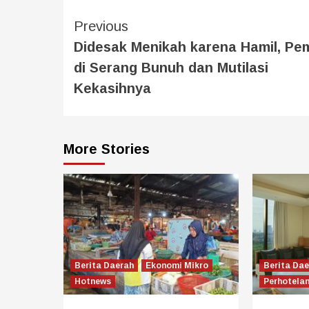
Previous
Didesak Menikah karena Hamil, P
di Serang Bunuh dan Mutilasi
Kekasihnya
More Stories
Berita Daerah
Ekonomi Mikro
Berita Da
Hotnews
Perhotela