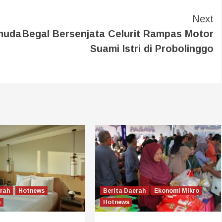
Next
emuda
Begal Bersenjata Celurit Rampas Motor
Suami Istri di Probolinggo
erah
Hotnews
Berita Daerah
Ekonomi Mikro
n
Hotnews