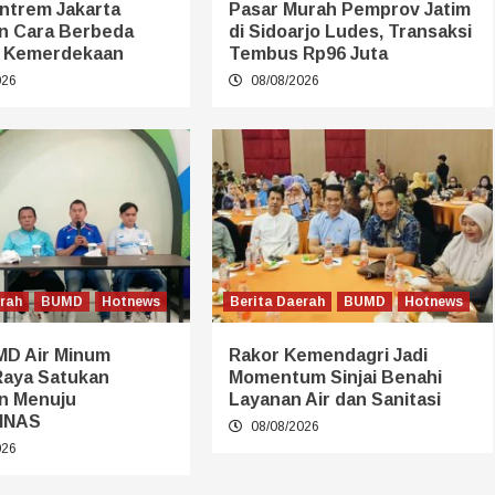
entrem Jakarta
Pasar Murah Pemprov Jatim
n Cara Berbeda
di Sidoarjo Ludes, Transaksi
 Kemerdekaan
Tembus Rp96 Juta
026
08/08/2026
erah
BUMD
Hotnews
Berita Daerah
BUMD
Hotnews
MD Air Minum
Rakor Kemendagri Jadi
Raya Satukan
Momentum Sinjai Benahi
n Menuju
Layanan Air dan Sanitasi
MNAS
08/08/2026
026