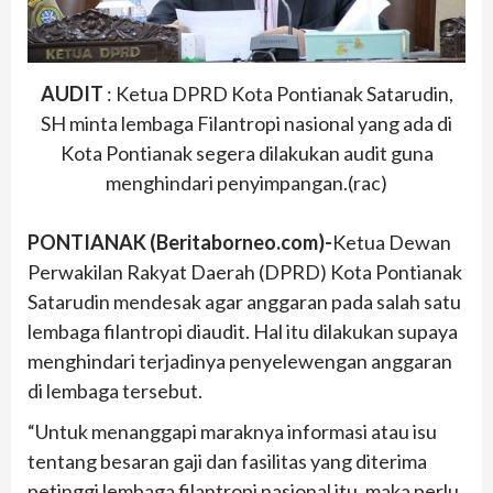
AUDIT
: Ketua DPRD Kota Pontianak Satarudin,
SH minta lembaga Filantropi nasional yang ada di
Kota Pontianak segera dilakukan audit guna
menghindari penyimpangan.(rac)
PONTIANAK (Beritaborneo.com)-
Ketua Dewan
Perwakilan Rakyat Daerah (DPRD) Kota Pontianak
Satarudin mendesak agar anggaran pada salah satu
lembaga filantropi diaudit. Hal itu dilakukan supaya
menghindari terjadinya penyelewengan anggaran
di lembaga tersebut.
“Untuk menanggapi maraknya informasi atau isu
tentang besaran gaji dan fasilitas yang diterima
petinggi lembaga filantropi nasional itu, maka perlu