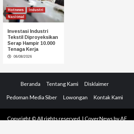
Hotnews
Industri
Nasional
Investasi Industri
Tekstil Diproyeksikan
Serap Hampir 10.000
Tenaga Kerja
06/08/2026
Beranda
Tentang Kami
Disklaimer
Pedoman Media Siber
Lowongan
Kontak Kami
Copyright © All rights reserved.
|
CoverNews
by AF
themes.