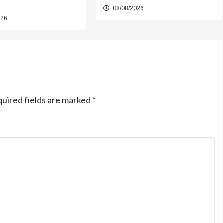
t
08/08/2026
026
uired fields are marked
*