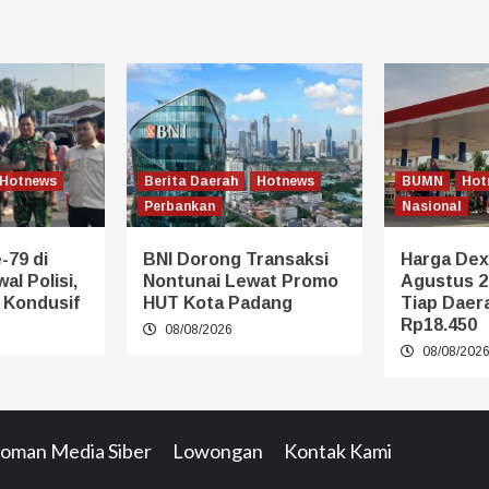
Hotnews
Berita Daerah
Hotnews
BUMN
Hot
Perbankan
Nasional
-79 di
BNI Dorong Transaksi
Harga Dexl
al Polisi,
Nontunai Lewat Promo
Agustus 2
p Kondusif
HUT Kota Padang
Tiap Daera
Rp18.450
08/08/2026
08/08/202
oman Media Siber
Lowongan
Kontak Kami