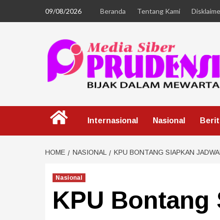
09/08/2026
Beranda
Tentang Kami
Disklaime
Internasional
Nasional
Beri
HOME
NASIONAL
KPU BONTANG SIAPKAN JADWA
Nasional
KPU Bontang 