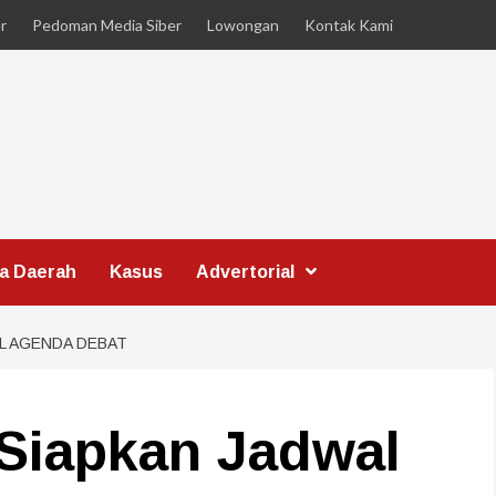
r
Pedoman Media Siber
Lowongan
Kontak Kami
ta Daerah
Kasus
Advertorial
L AGENDA DEBAT
Siapkan Jadwal