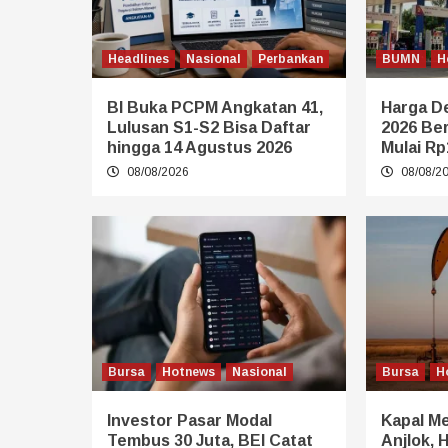
Headlines
Nasional
Perbankan
BUMN
H
BI Buka PCPM Angkatan 41,
Harga De
Lulusan S1-S2 Bisa Daftar
2026 Be
hingga 14 Agustus 2026
Mulai Rp
08/08/2026
08/08/2
Bursa
Hotnews
Nasional
Bursa
H
Investor Pasar Modal
Kapal Me
Tembus 30 Juta, BEI Catat
Anjlok, 