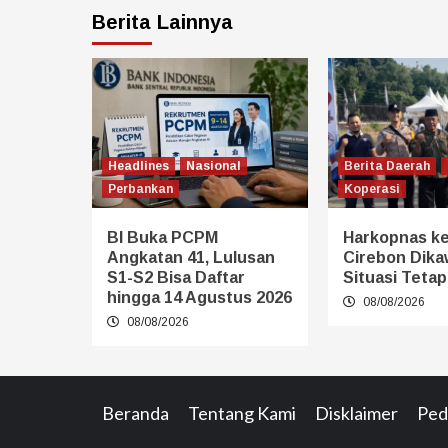
Berita Lainnya
Headlines
Nasional
Berita Daerah
Perbankan
Koperasi
BI Buka PCPM
Harkopnas ke
Angkatan 41, Lulusan
Cirebon Dikaw
S1-S2 Bisa Daftar
Situasi Teta
hingga 14 Agustus 2026
08/08/2026
08/08/2026
Beranda
Tentang Kami
Disklaimer
Ped