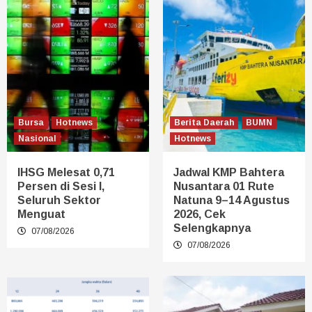
Bursa
Hotnews
Berita Daerah
BUMN
Nasional
Hotnews
IHSG Melesat 0,71
Jadwal KMP Bahtera
Persen di Sesi I,
Nusantara 01 Rute
Seluruh Sektor
Natuna 9–14 Agustus
Menguat
2026, Cek
Selengkapnya
07/08/2026
07/08/2026