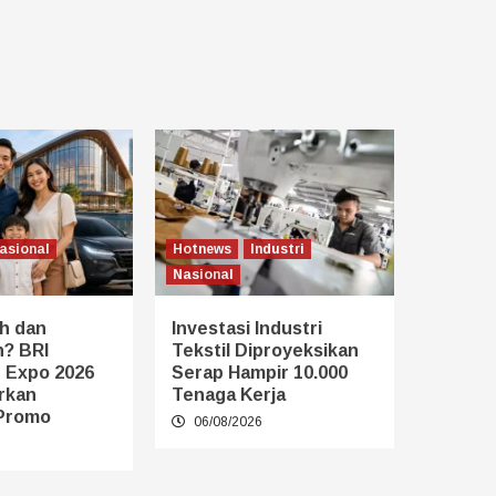
asional
Hotnews
Industri
Nasional
h dan
Investasi Industri
? BRI
Tekstil Diproyeksikan
 Expo 2026
Serap Hampir 10.000
rkan
Tenaga Kerja
Promo
06/08/2026
6