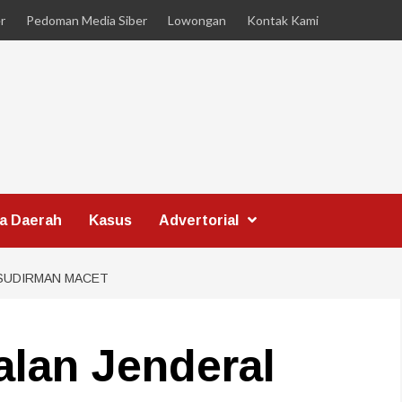
r
Pedoman Media Siber
Lowongan
Kontak Kami
ta Daerah
Kasus
Advertorial
 SUDIRMAN MACET
alan Jenderal