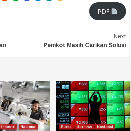
PDF
Next
an
Pemkot Masih Carikan Solusi
Industri
Nasional
Bursa
Hotnews
Nasional