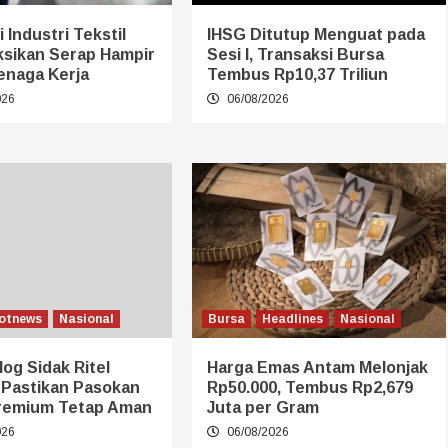
 Industri Tekstil
IHSG Ditutup Menguat pada
ksikan Serap Hampir
Sesi I, Transaksi Bursa
enaga Kerja
Tembus Rp10,37 Triliun
026
06/08/2026
otnews
Nasional
Bursa
Headlines
Nasional
log Sidak Ritel
Harga Emas Antam Melonjak
 Pastikan Pasokan
Rp50.000, Tembus Rp2,679
remium Tetap Aman
Juta per Gram
026
06/08/2026