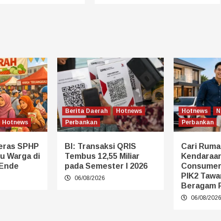
Berita Daerah
Hotnews
Hotnews
N
Hotnews
Perbankan
Perbankan
eras SPHP
BI: Transaksi QRIS
Cari Ruma
u Warga di
Tembus 12,55 Miliar
Kendaraan
 Ende
pada Semester I 2026
Consumer
PIK2 Tawa
06/08/2026
Beragam 
06/08/202